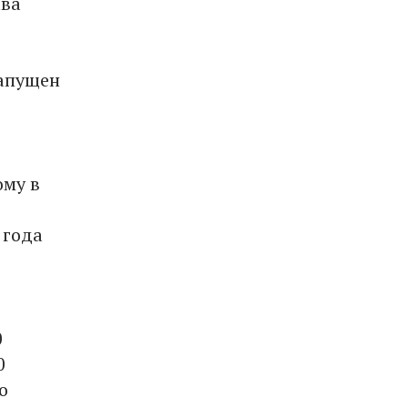
ава
запущен
ому в
 года
0
0
о