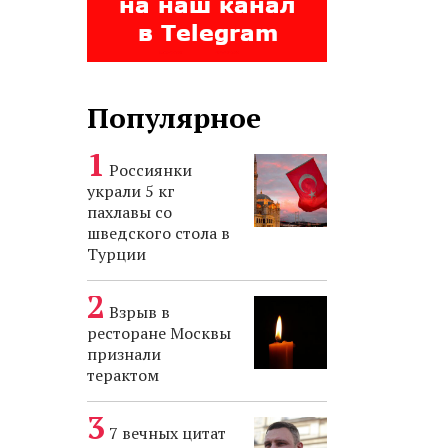
Популярное
Россиянки
украли 5 кг
пахлавы со
шведского стола в
Турции
Взрыв в
ресторане Москвы
признали
терактом
7 вечных цитат