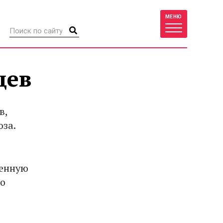
МЕНЮ
цев
в,
юза.
менную
го