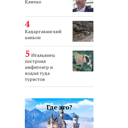
Кличко
Кадаргаванский
каньон
Итальянец
построил
амфитеатр и
водил туда
туристов
Где это?