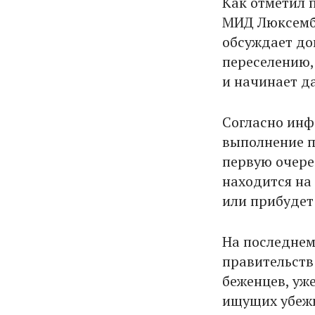
Как отметил 
МИД Люксембу
обсуждает до
переселению,
и начинает д
Согласно инф
выполнение пл
первую очере
находится на 
или прибудет 
На последнем
правительств
беженцев, уж
ищущих убежи