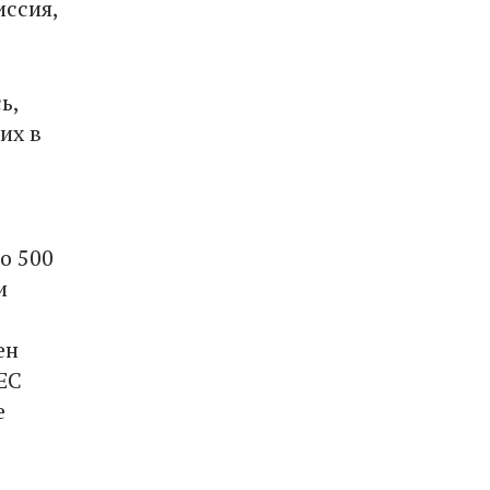
иссия,
ь,
их в
о 500
и
ен
ЕС
е