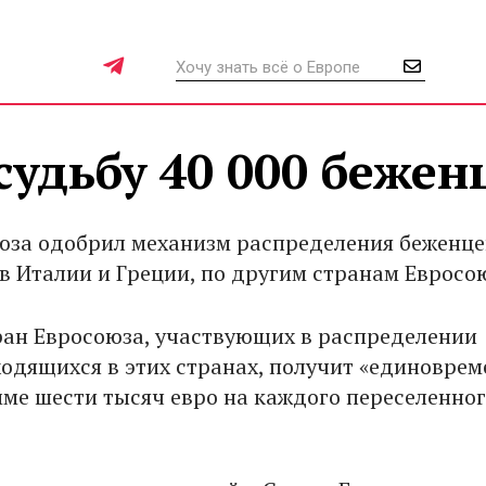
судьбу 40 000 бежен
юза одобрил механизм распределения беженце
в Италии и Греции, по другим странам Евросо
ран Евросоюза, участвующих в распределении
ходящихся в этих странах, получит «единовре
мме шести тысяч евро на каждого переселенно