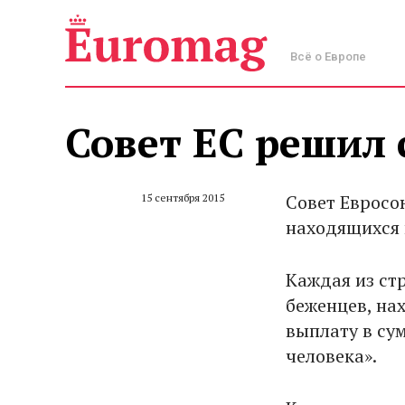
Всё о Европе
Совет ЕС решил 
Совет Евросо
15 сентября 2015
находящихся 
Каждая из ст
беженцев, на
выплату в су
человека».