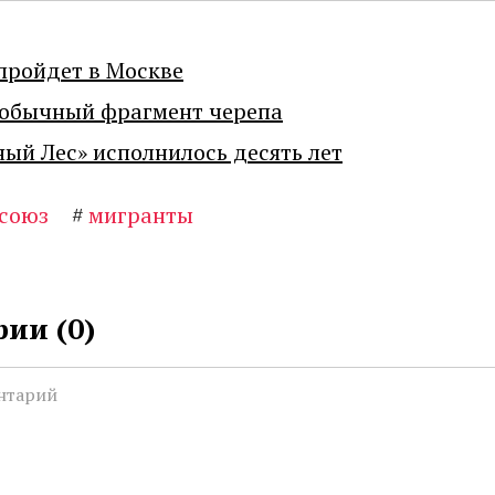
пройдет в Москве
еобычный фрагмент черепа
ный Лес» исполнилось десять лет
союз
#
мигранты
ии (
0
)