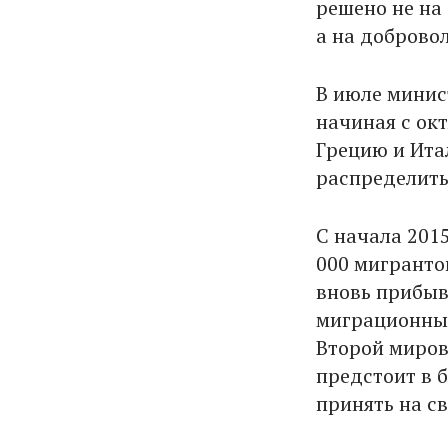
решено не на
а на доброво
В июле минист
начиная с окт
Грецию и Ита
распределить 
С начала 201
000 мигранто
вновь прибыв
миграционный
Второй миров
предстоит в 
принять на с