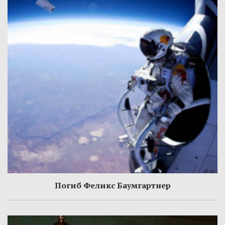
Погиб Феликс Баумгартнер