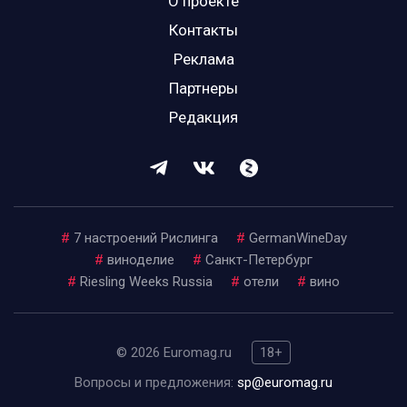
О проекте
Контакты
Реклама
Партнеры
Редакция
#
7 настроений Рислинга
#
GermanWineDay
#
виноделие
#
Санкт-Петербург
#
Riesling Weeks Russia
#
отели
#
вино
© 2026 Euromag.ru
18+
Вопросы и предложения:
sp@euromag.ru