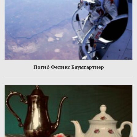
Погиб Феликс Баумгартнер