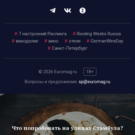
#
7 настроений Рислинга
#
Riesling Weeks Russia
#
виноделие
#
вино
#
отели
#
GermanWineDay
#
Санкт-Петербург
© 2026 Euromag.ru
18+
Вопросы и предложения:
sp@euromag.ru
Что попробовать на улицах Стамбула?