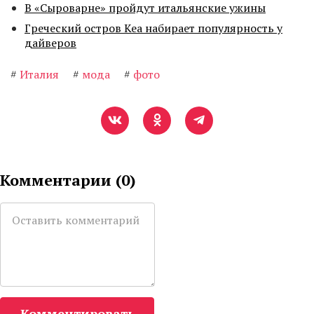
В «Сыроварне» пройдут итальянские ужины
Греческий остров Кеа набирает популярность у
дайверов
#
Италия
#
мода
#
фото
Комментарии (
0
)
Комментировать