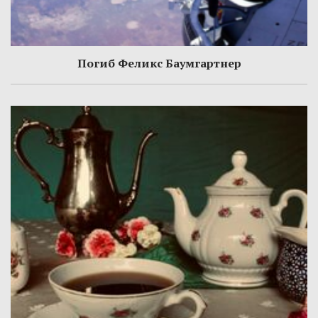
Погиб Феликс Баумгартнер