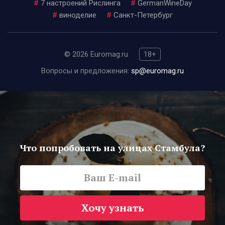
#
7 настроений Рислинга
#
GermanWineDay
#
виноделие
#
Санкт-Петербург
© 2026 Euromag.ru
18+
Вопросы и предложения:
sp@euromag.ru
Что попробовать на улицах Стамбула?
Хочу узнать