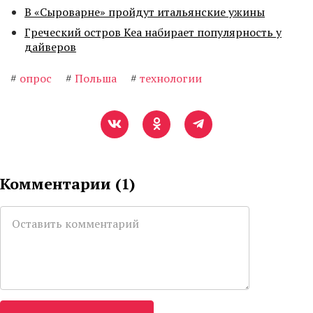
В «Сыроварне» пройдут итальянские ужины
Греческий остров Кеа набирает популярность у
дайверов
#
опрос
#
Польша
#
технологии
Комментарии (
1
)