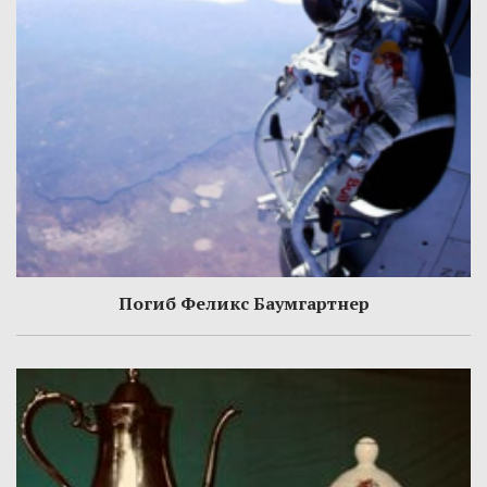
Погиб Феликс Баумгартнер