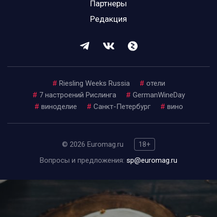
Партнеры
Редакция
#
Riesling Weeks Russia
#
отели
#
7 настроений Рислинга
#
GermanWineDay
#
виноделие
#
Санкт-Петербург
#
вино
© 2026 Euromag.ru
18+
Вопросы и предложения:
sp@euromag.ru