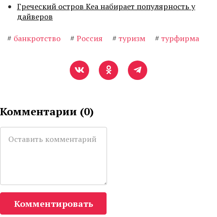
Греческий остров Кеа набирает популярность у
дайверов
#
банкротство
#
Россия
#
туризм
#
турфирма
Комментарии (
0
)
Комментировать