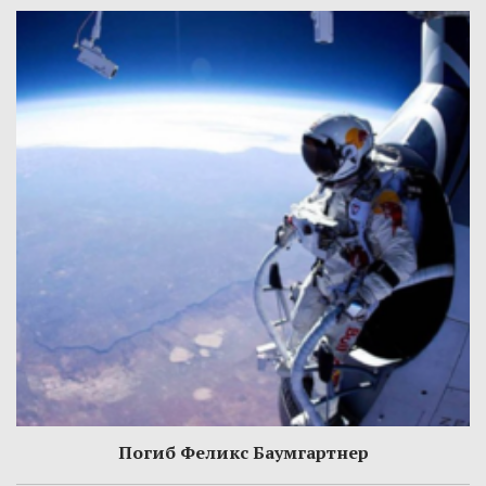
Погиб Феликс Баумгартнер