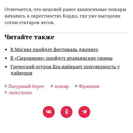
Отмечается, что неделей ранее аналогичные пожары
начались в окрестностях Бордо, где уже выгорели
сотни гектаров лесов.
Читайте также
В Москве пройдет фестиваль джелато
В «Сыроварне» пройдут итальянские ужины
Греческий остров Кеа набирает популярность у
дайверов
#
Лазурный берег
#
пожар
#
Франция
#
эвакуация