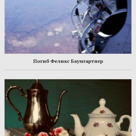
Погиб Феликс Баумгартнер