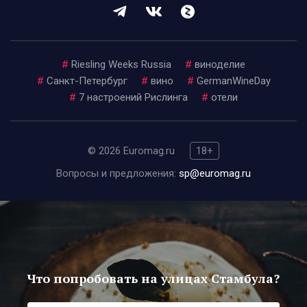
#
Riesling Weeks Russia
#
виноделие
#
Санкт-Петербург
#
вино
#
GermanWineDay
#
7 настроений Рислинга
#
отели
© 2026 Euromag.ru
18+
Вопросы и предложения:
sp@euromag.ru
Что попробовать на улицах Стамбула?