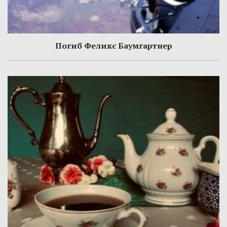
Погиб Феликс Баумгартнер