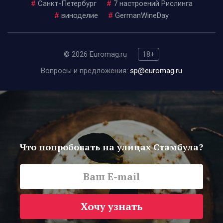
#
Санкт-Петербург
#
7 настроений Рислинга
#
виноделие
#
GermanWineDay
© 2026 Euromag.ru
18+
Вопросы и предложения:
sp@euromag.ru
Что попробовать на улицах Стамбула?
Хочу узнать