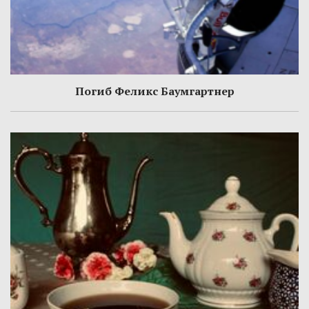
Погиб Феликс Баумгартнер