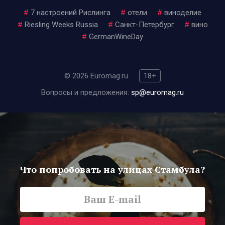
#
7 настроений Рислинга
#
отели
#
виноделие
#
Riesling Weeks Russia
#
Санкт-Петербург
#
вино
#
GermanWineDay
© 2026 Euromag.ru
18+
Вопросы и предложения:
sp@euromag.ru
Что попробовать на улицах Стамбула?