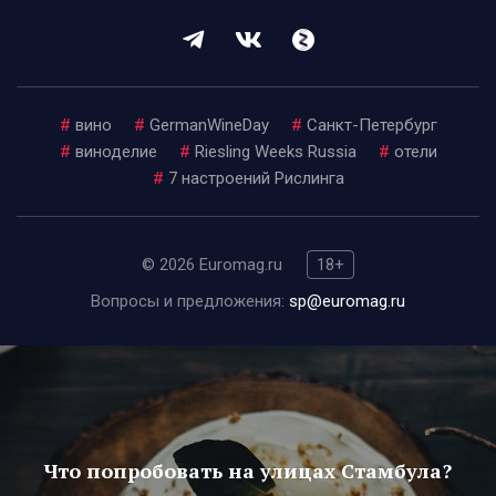
#
вино
#
GermanWineDay
#
Санкт-Петербург
#
виноделие
#
Riesling Weeks Russia
#
отели
#
7 настроений Рислинга
© 2026 Euromag.ru
18+
Вопросы и предложения:
sp@euromag.ru
Что попробовать на улицах Стамбула?