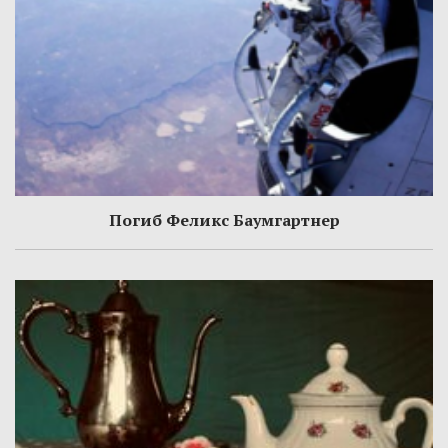
Погиб Феликс Баумгартнер