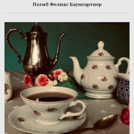
Погиб Феликс Баумгартнер