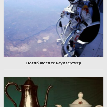
Погиб Феликс Баумгартнер