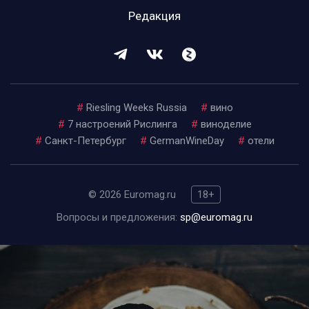
Редакция
#
Riesling Weeks Russia
#
вино
#
7 настроений Рислинга
#
виноделие
#
Санкт-Петербург
#
GermanWineDay
#
отели
© 2026 Euromag.ru
18+
Вопросы и предложения:
sp@euromag.ru