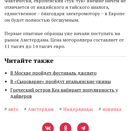
Фактически, европейский «тук-тук» внешне ничем не
отличается от индийского и тайского аналога,
единственное – благодаря электромотору – в Европе
он будет полностью бесшумным.
Первые опытные образцы уже начали поступать на
рынок Амстердама. Цена мотороллера составляет от
11 тысяч до 14 тысяч евро.
Читайте также
В Москве пройдет фестиваль джелато
В «Сыроварне» пройдут итальянские ужины
Греческий остров Кеа набирает популярность у
дайверов
#
авто
#
Амстердам
#
Нидерланды
#
новинка