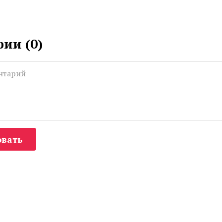
ии (
0
)
вать