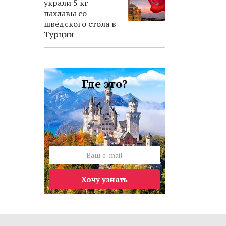
украли 5 кг
пахлавы со
шведского стола в
Турции
Где это?
Хочу узнать