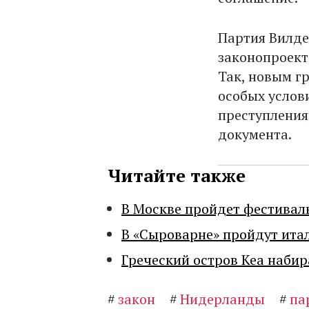
Партия Вилде
законопроект
Так, новым г
особых услови
преступления
документа.
Читайте также
В Москве пройдет фестивал
В «Сыроварне» пройдут ита
Греческий остров Кеа набир
#
закон
#
Нидерланды
#
па