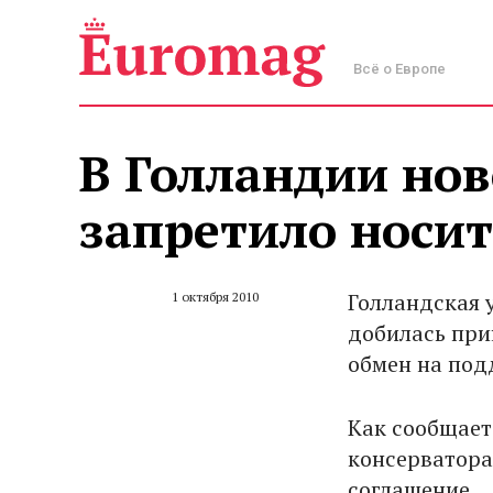
Всё о Европе
В Голландии нов
запретило носи
Голландская 
1 октября 2010
добилась при
обмен на под
Как сообщае
консерватора
соглашение.