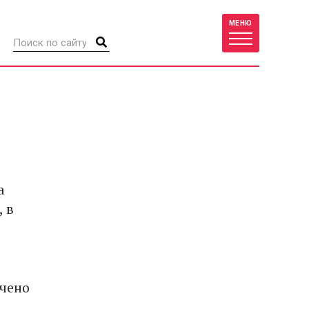
МЕНЮ
а
 в
чено