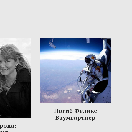
Погиб Феликс
Баумгартнер
ропа: