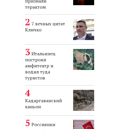
признали
терактом
7 вечных цитат
Кличко
Итальянец
построил
амфитеатр и
водил туда
туристов
Кадаргаванский
каньон
Россиянки