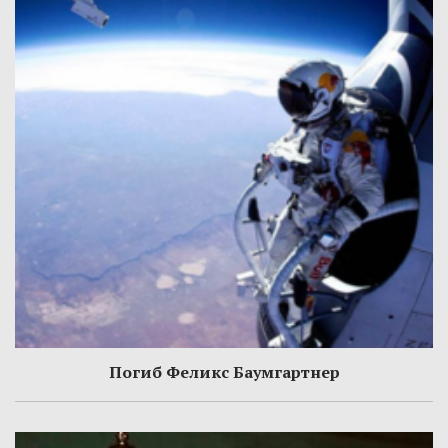
Погиб Феликс Баумгартнер