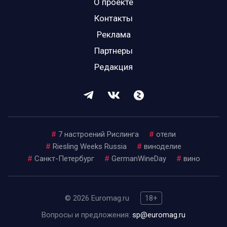
О проекте
Контакты
Реклама
Партнеры
Редакция
#
7 настроений Рислинга
#
отели
#
Riesling Weeks Russia
#
виноделие
#
Санкт-Петербург
#
GermanWineDay
#
вино
© 2026 Euromag.ru
18+
Вопросы и предложения:
sp@euromag.ru