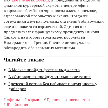
Как
уже писал EUROMAG
, в понедельник в одном из
филиалов курьерской службы в центре Афин
взорвалась бомба, которая находилась в посылке,
адресованной посольству Мексики. Тогда же
сотрудники других почтовых отделений обнаружили
еще два пакета со взрывчаткой. Один из них
предназначался французскому президенту Николя
Саркози, на втором стоял адрес посольства
Нидерландов в Греции. Специалистам удалось
обезвредить оба взрывных механизма.
Читайте также
В Москве пройдет фестиваль джелато
В «Сыроварне» пройдут итальянские ужины
Греческий остров Кеа набирает популярность у
дайверов
#
Афины
#
взрыв
#
Греция
#
посольство
#
Швейцария