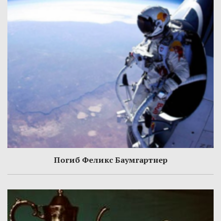
Погиб Феликс Баумгартнер