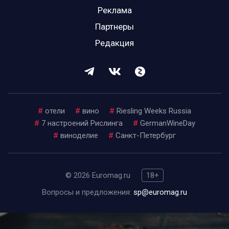
Реклама
Партнеры
Редакция
#
отели
#
вино
#
Riesling Weeks Russia
#
7 настроений Рислинга
#
GermanWineDay
#
виноделие
#
Санкт-Петербург
© 2026 Euromag.ru
18+
Вопросы и предложения:
sp@euromag.ru