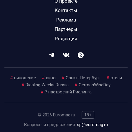
О проекте
Контакты
Реклама
Партнеры
Редакция
#
виноделие
#
вино
#
Санкт-Петербург
#
отели
#
Riesling Weeks Russia
#
GermanWineDay
#
7 настроений Рислинга
© 2026 Euromag.ru
18+
Вопросы и предложения:
sp@euromag.ru