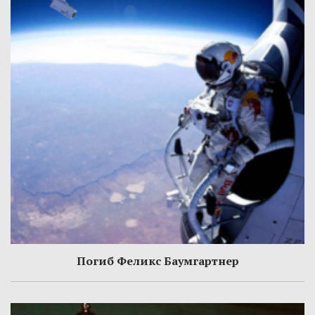
Погиб Феликс Баумгартнер