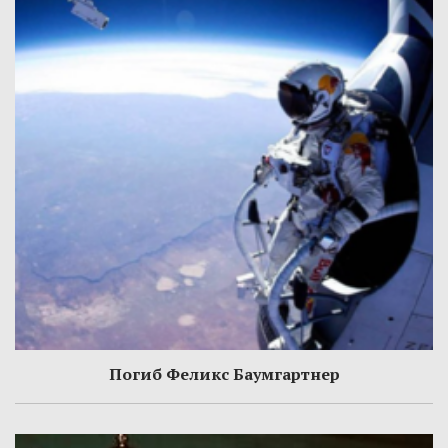
Погиб Феликс Баумгартнер