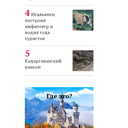
Итальянец
построил
амфитеатр и
водил туда
туристов
Кадаргаванский
каньон
Где это?