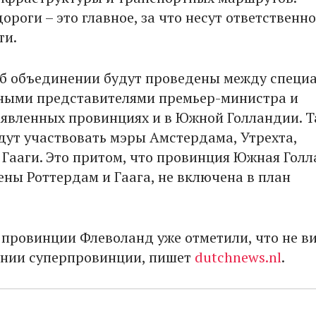
ороги – это главное, за что несут ответственн
ти.
б объединении будут проведены между специ
ными представителями премьер-министра и
аявленных провинциях и в Южной Голландии. 
удут участвовать мэры Амстердама, Утрехта,
 Гааги. Это притом, что провинция Южная Голл
ены Роттердам и Гаага, не включена в план
 провинции Флеволанд уже отметили, что не в
ании суперпровинции, пишет
dutchnews.nl
.