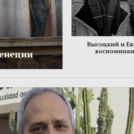
Высоцкий и Ев
воспомина
Венеции