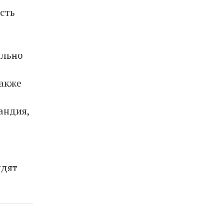
ость
ально
Также
андия,
идят