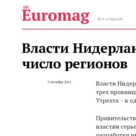
Всё о Европе
Власти Нидерла
число регионов
Власти Нидер
3 октября 2011
трех провинц
Утрехта – в о
Правительств
властям серь
разработки и