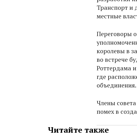
Транспорт и д
местные влас
Переговоры о
уполномочен
королевы в з
во встрече б
Роттердама и
где располож
объединения.
Члены совета
помех в созд
Читайте также