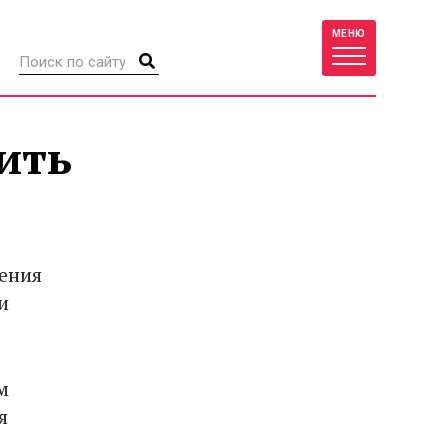
МЕНЮ
ить
ения
и
м
я