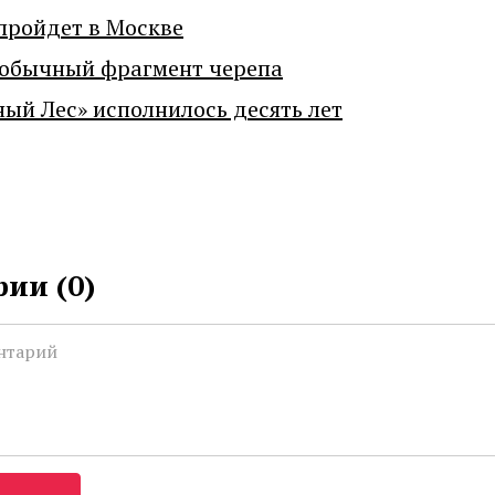
пройдет в Москве
еобычный фрагмент черепа
ный Лес» исполнилось десять лет
ии (
0
)