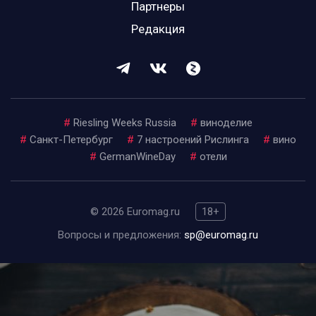
Партнеры
Редакция
#
Riesling Weeks Russia
#
виноделие
#
Санкт-Петербург
#
7 настроений Рислинга
#
вино
#
GermanWineDay
#
отели
© 2026 Euromag.ru
18+
Вопросы и предложения:
sp@euromag.ru