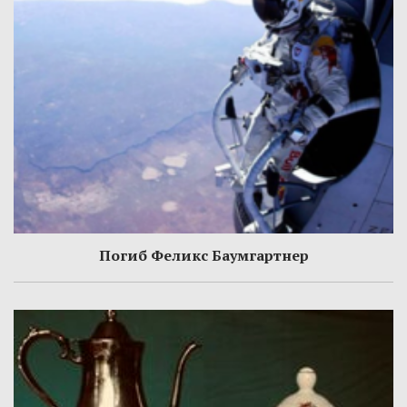
Погиб Феликс Баумгартнер