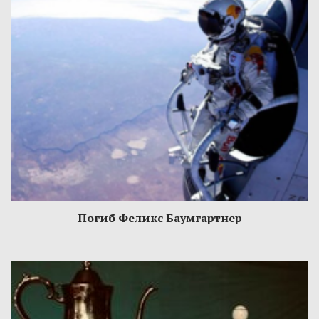
Погиб Феликс Баумгартнер