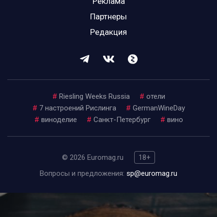
Реклама
Партнеры
Редакция
#
Riesling Weeks Russia
#
отели
#
7 настроений Рислинга
#
GermanWineDay
#
виноделие
#
Санкт-Петербург
#
вино
© 2026 Euromag.ru
18+
Вопросы и предложения:
sp@euromag.ru