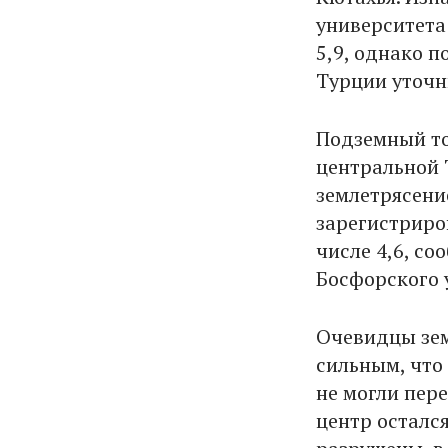
университета
5,9, однако 
Турции уточни
Подземный то
центральной Т
землетрясени
зарегистриро
числе 4,6, с
Босфорского 
Очевидцы зем
сильным, что
не могли пер
центр остался