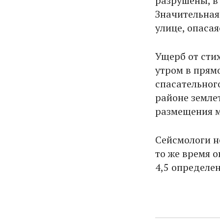
разрушены, в
Значительная
улице, опаса
Ущерб от сти
утром в прям
спасательног
районе земле
размещения м
Сейсмологи н
то же время 
4,5 определе