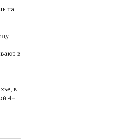
чь на
ицу
ивают в
хье, в
ой 4–