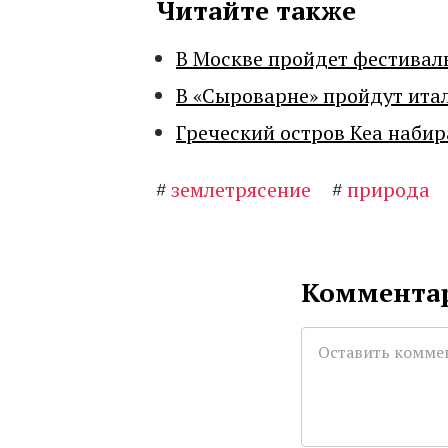
Читайте также
В Москве пройдет фестивал
В «Сыроварне» пройдут ита
Греческий остров Кеа набир
#
землетрясение
#
природа
Комментар