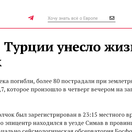
 Турции унесло жи
к
ека погибли, более 80 пострадали при землетр
,7, которое произошло в четверг вечером на за
лчок был зарегистрирован в 23:15 местного в
его эпицентр находился в уезде Симав в провин
ачально сейсмологическая обсерватория Босф