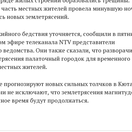
 ряде жилых строений образовались трещины.
 часть местных жителей провела минувшую но
ясь новых землетрясений.
хийного бедствия уточняется, сообщили в пятн
ом эфире телеканала NTV представители
о ведомства. Они также сказали, что разворач
трясения палаточный городок для временного
естных жителей.
е прогнозируют новых сильных толчков в Кюта
они не исключают, что землетрясения магнитуд
нное время будут продолжаться.