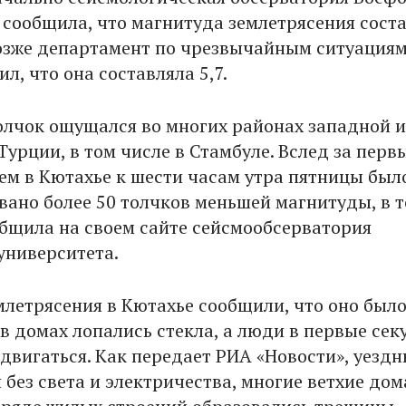
 сообщила, что магнитуда землетрясения сост
позже департамент по чрезвычайным ситуация
л, что она составляла 5,7.
лчок ощущался во многих районах западной и
урции, в том числе в Стамбуле. Вслед за перв
ем в Кютахье к шести часам утра пятницы был
вано более 50 толчков меньшей магнитуды, в 
ообщила на своем сайте сейсмообсерватория
университета.
летрясения в Кютахье сообщили, что оно был
 в домах лопались стекла, а люди в первые се
едвигаться. Как передает РИА «Новости», уезд
 без света и электричества, многие ветхие дом