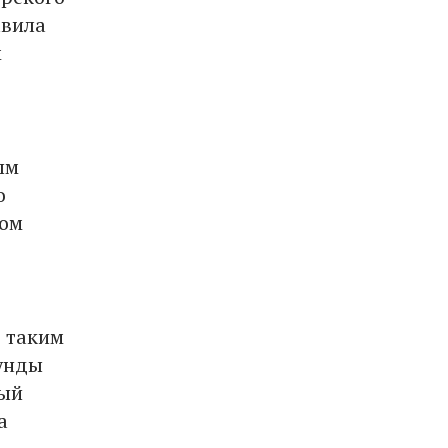
авила
м
ым
о
том
о таким
кунды
ный
а