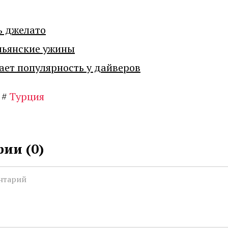
ь джелато
льянские ужины
ает популярность у дайверов
#
Турция
ии (
0
)