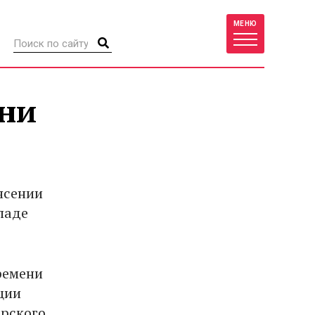
МЕНЮ
зни
ясении
паде
ремени
ции
орского