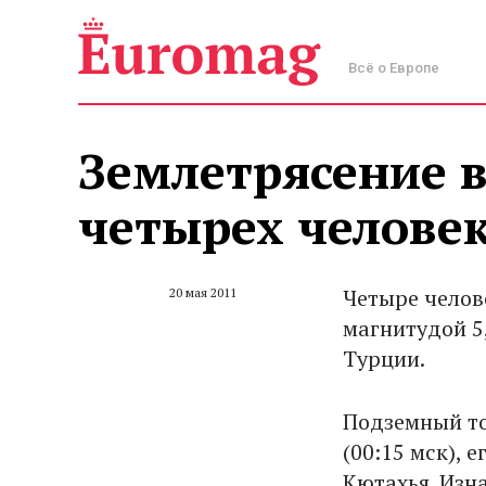
Всё о Европе
Землетрясение в
четырех челове
Четыре челов
20 мая 2011
магнитудой 5
Турции.
Подземный то
(00:15 мск), 
Кютахья. Изн