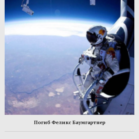
Погиб Феликс Баумгартнер