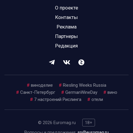
О проекте
Контакты
Реклама
Партнеры
Редакция
#
виноделие
#
Riesling Weeks Russia
#
Санкт-Петербург
#
GermanWineDay
#
вино
#
7 настроений Рислинга
#
отели
© 2026 Euromag.ru
18+
Вопросы и предложения:
sp@euromag.ru