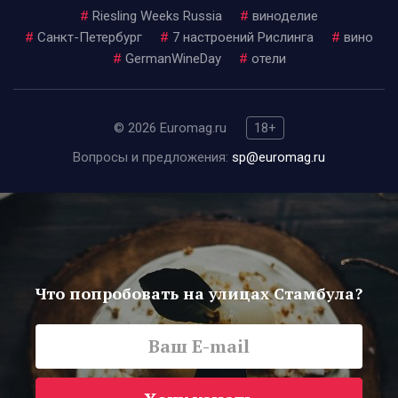
#
Riesling Weeks Russia
#
виноделие
#
Санкт-Петербург
#
7 настроений Рислинга
#
вино
#
GermanWineDay
#
отели
© 2026 Euromag.ru
18+
Вопросы и предложения:
sp@euromag.ru
Что попробовать на улицах Стамбула?