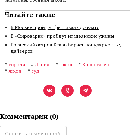
Читайте также
В Москве пройдет фестиваль джелато
В «Сыроварне» пройдут итальянские ужины
Греческий остров Кеа набирает популярность у
дайверов
#
города
#
Дания
#
закон
#
Копенгаген
#
люди
#
суд
Комментарии (
0
)