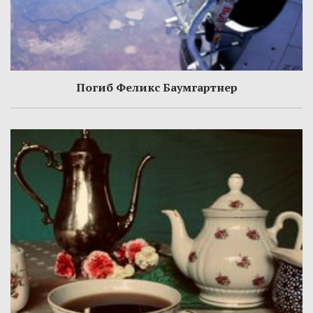
Погиб Феликс Баумгартнер