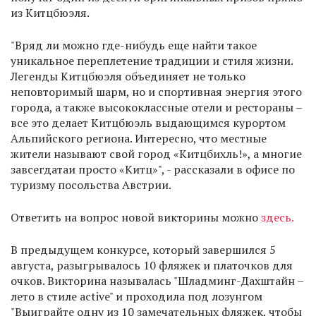
из Китцбюэля.
"Вряд ли можно где-нибудь еще найти такое
уникальное переплетение традиции и стиля жизни.
Легенды Китцбюэля объединяет не только
неповторимый шарм, но и спортивная энергия этого
города, а также высококлассные отели и рестораны –
все это делает Китцбюэль выдающимся курортом
Альпийского региона. Интересно, что местные
жители называют свой город «Китцбихль!», а многие
завсегдатаи просто «Китц»", - рассказали в офисе по
туризму посольства Австрии.
Ответить на вопрос новой викторины можно
здесь.
В предыдущем конкурсе, который завершился 5
августа, разыгрывалось 10 фляжек и платочков для
очков. Викторина называлась "Шладминг-Дахштайн –
лето в стиле active" и проходила под лозунгом
"Выиграйте одну из 10 замечательных фляжек, чтобы