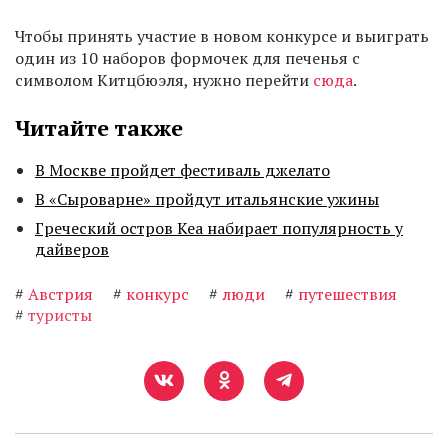
Чтобы принять участие в новом конкурсе и выиграть
один из 10 наборов формочек для печенья с
символом Китцбюэля, нужно перейти
сюда
.
Читайте также
В Москве пройдет фестиваль джелато
В «Сыроварне» пройдут итальянские ужины
Греческий остров Кеа набирает популярность у
дайверов
#
Австрия
#
конкурс
#
люди
#
путешествия
#
туристы