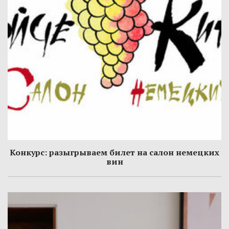
Конкурс: разыгрываем билет на салон немецких
вин