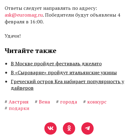
Ответы следует направлять по адресу:
ask@euromag.ru
. Победители будут объявлены 4
февраля в 16:00.
Удачи!
Читайте также
В Москве пройдет фестиваль джелато
В «Сыроварне» пройдут итальянские ужины
Греческий остров Кеа набирает популярность у
дайверов
#
Австрия
#
Вена
#
города
#
конкурс
#
подарки