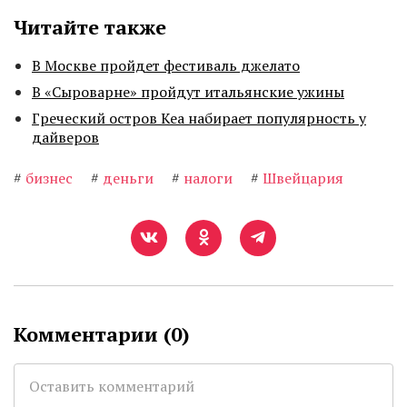
Читайте также
В Москве пройдет фестиваль джелато
В «Сыроварне» пройдут итальянские ужины
Греческий остров Кеа набирает популярность у
дайверов
#
бизнес
#
деньги
#
налоги
#
Швейцария
Комментарии (
0
)