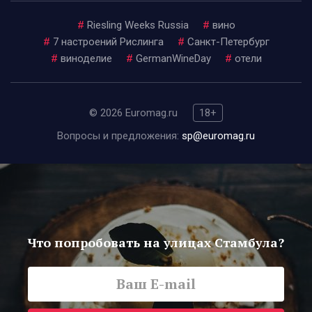
#
Riesling Weeks Russia
#
вино
#
7 настроений Рислинга
#
Санкт-Петербург
#
виноделие
#
GermanWineDay
#
отели
© 2026 Euromag.ru
18+
Вопросы и предложения:
sp@euromag.ru
Что попробовать на улицах Стамбула?