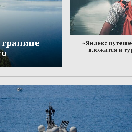
 границе
«Яндекс путеше
вложатся в т
то