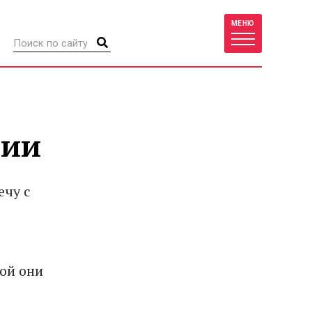
МЕНЮ
нии
ечу с
ой они