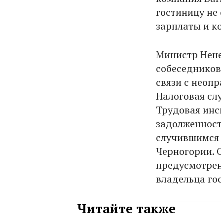
гостиницу не
зарплаты и к
Министр Нене
собеседников
связи с неоп
Налоговая сл
Трудовая инс
задолженност
случившимся 
Черногории. 
предусмотрен
владельца го
Читайте также