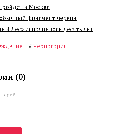
пройдет в Москве
еобычный фрагмент черепа
ный Лес» исполнилось десять лет
еждение
#
Черногория
ии (
0
)