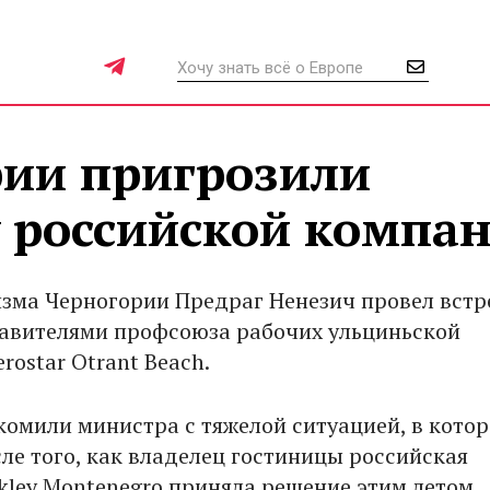
рии пригрозили
у российской компа
зма Черногории Предраг Ненезич провел встр
авителями профсоюза рабочих ульциньской
rostar Otrant Beach.
комили министра с тяжелой ситуацией, в котор
сле того, как владелец гостиницы российская
kley Montenegro приняла решение этим летом