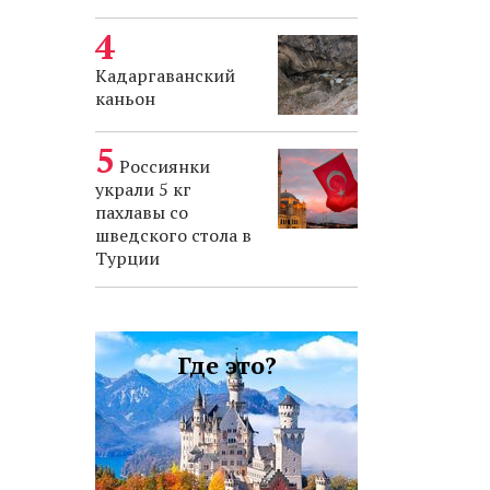
Кадаргаванский
каньон
Россиянки
украли 5 кг
пахлавы со
шведского стола в
Турции
Где это?