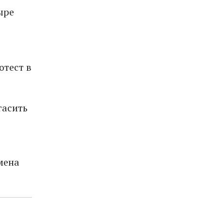
ыре
отест в
гасить
мена