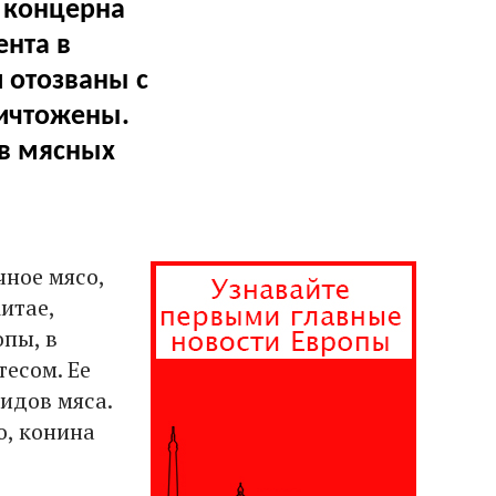
 концерна
ента в
 отозваны с
ничтожены.
ов мясных
чное мясо,
итае,
опы, в
тесом. Ее
идов мяса.
о, конина