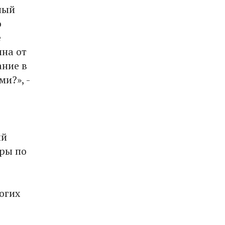
ный
о
е
ина от
ание в
и?», -
ый
еры по
огих