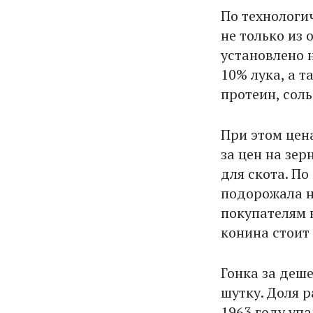
По технологи
не только из
установлено н
10% лука, а 
протеин, соль
При этом цен
за цен на зе
для скота. П
подорожала н
покупателям н
конина стоит
Гонка за деше
шутку. Доля 
1963 году упа