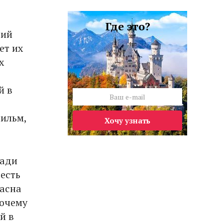
Где это?
тий
ет их
х
й в
ильм,
Хочу узнать
шади
есть
ласна
почему
й в