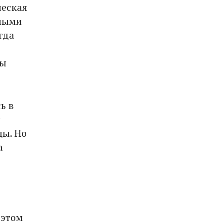
ческая
сными
гда
ты
ь в
цы. Но
а
 этом