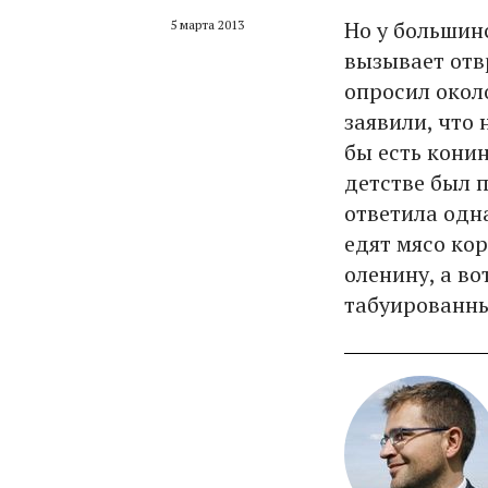
Но у большин
5 марта 2013
вызывает отвр
опросил около
заявили, что 
бы есть конин
детстве был п
ответила одн
едят мясо ко
оленину, а в
табуированны