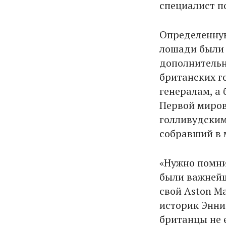
специалист п
Определенную
лошади были 
дополнительн
британских г
генералам, а 
Первой миров
голливудским
собравший в 
«Нужно помни
были важнейш
свой Aston Ma
историк Энни 
британцы не 