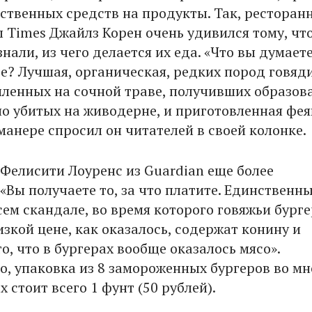
ественных средств на продукты. Так, ресторан
ы Times Джайлз Корен очень удивился тому, чт
нали, из чего делается их еда. «Что вы думает
ее? Лучшая, органическая, редких пород говяд
мленных на сочной траве, получивших образов
о убитых на живодерне, и приготовленная феям
манере спросил он читателей в своей колонке.
Фелисити Лоуренс из Guardian еще более
«Вы получаете то, за что платите. Единственн
сем скандале, во время которого говяжьи бург
зкой цене, как оказалось, содержат конину и
то, что в бургерах вообще оказалось мясо».
о, упаковка из 8 замороженных бургеров во мн
 стоит всего 1 фунт (50 рублей).