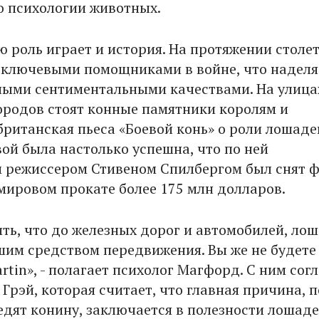
о психологии животных.
 роль играет и история. На протяжении столе
ключевыми помощниками в войне, что наделя
ыми сентиментальными качествами. На улица
ородов стоят конные памятники королям и
британская пьеса «Боевой конь» о роли лошаде
ой была настолько успешна, что по ней
 режиссером Стивеном Спилбергом был снят ф
мировом прокате более 175 млн долларов.
ть, что до железных дорог и автомобилей, ло
им средством передвижения. Вы же не будете 
rtin», - полагает психолог Магфорд. С ним сог
Грэй, которая считает, что главная причина, 
едят конину, заключается в полезности лошаде