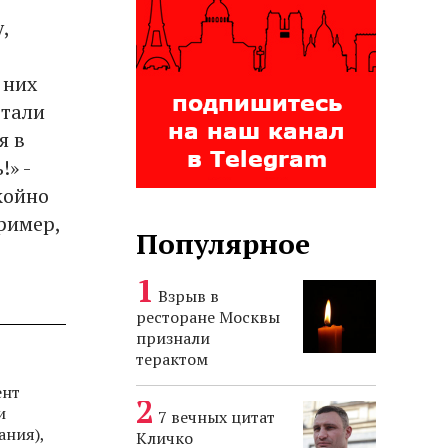
,
 них
стали
я в
!» -
койно
ример,
Популярное
Взрыв в
ресторане Москвы
признали
терактом
ент
и
7 вечных цитат
ания),
Кличко