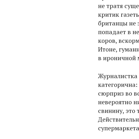
не тратя сущ
критик газет
британцы не з
попадает в н
коров, вскор
Итоне, гуманн
в ироничной 
Журналистка 
категорична: 
сюрприз во в
невероятно ни
свинину, это 
Действительн
супермаркетах