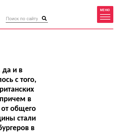
МЕНЮ
 да и в
ось с того,
британских
причем в
 от общего
дины стали
бургеров в