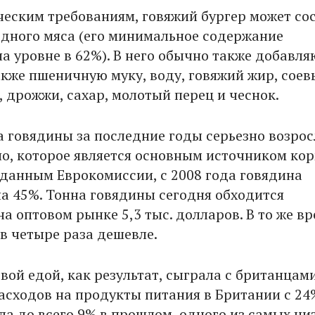
ческим требованиям, говяжий бургер может со
 одного мяса (его минимальное содержание
а уровне в 62%). В него обычно также добавля
также пшеничную муку, воду, говяжий жир, сое
, дрожжи, сахар, молотый перец и чеснок.
а говядины за последние годы серьезно возрос
рно, которое является основным источником ко
о данным Еврокомиссии, с 2008 года говядина
а 45%. Тонна говядины сегодня обходится
а оптовом рынке 5,3 тыс. долларов. В то же в
 в четыре раза дешевле.
вой едой, как результат, сыграла с британцам
расходов на продукты питания в Британии с 24
ла до всего 9% в прошлом, одного из самых ни