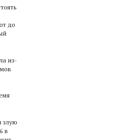
стоять
ют до
вый
ла из-
рмов
ремя
и злую
% в
зких