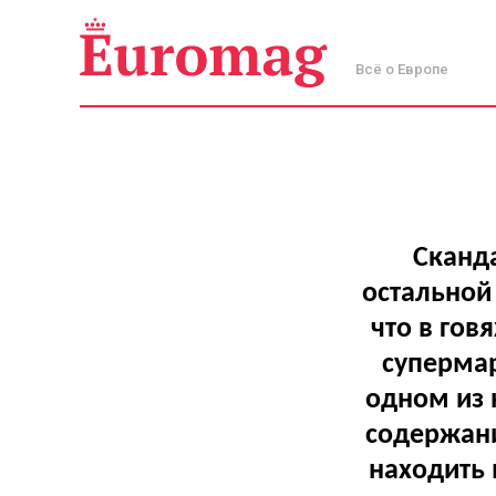
Всё о Европе
Сканда
остальной 
что в гов
суперма
одном из 
содержани
находить 