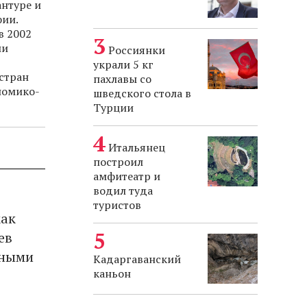
антуре и
ии.
в 2002
ли
Россиянки
украли 5 кг
стран
пахлавы со
номико-
шведского стола в
Турции
Итальянец
построил
амфитеатр и
водил туда
туристов
как
ев
нными
Кадаргаванский
каньон