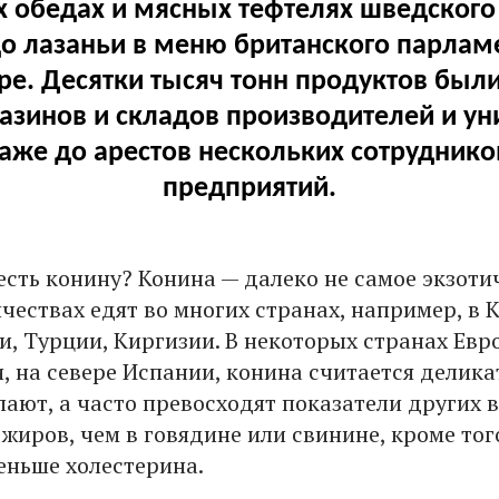
 обедах и мясных тефтелях шведского
до лазаньи в меню британского парлам
ре. Десятки тысяч тонн продуктов были
азинов и складов производителей и у
же до арестов нескольких сотрудник
предприятий.
есть конину? Конина — далеко не самое экзоти
чествах едят во многих странах, например, в К
и, Турции, Киргизии. В некоторых странах Евр
, на севере Испании, конина считается делика
пают, а часто превосходят показатели других в
 жиров, чем в говядине или свинине, кроме тог
еньше холестерина.