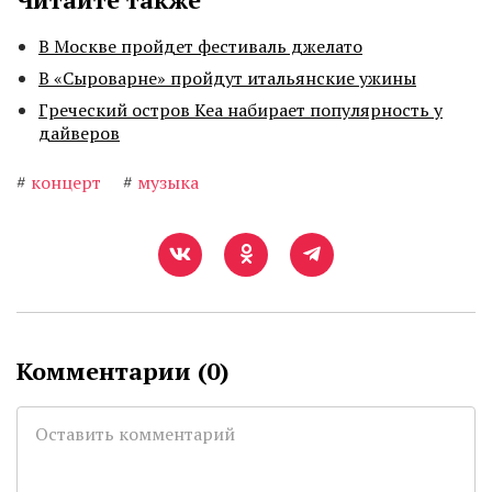
В Москве пройдет фестиваль джелато
В «Сыроварне» пройдут итальянские ужины
Греческий остров Кеа набирает популярность у
дайверов
#
концерт
#
музыка
Комментарии (
0
)