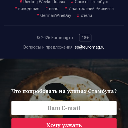
#
Riesling Weeks Russia
#
Санкт-Петербург
#
виноделие
#
вино
#
7 настроений Рислинга
#
GermanWineDay
#
отели
© 2026 Euromag.ru
18+
Вопросы и предложения:
sp@euromag.ru
Что попробовать на улицах Стамбула?
Хочу узнать