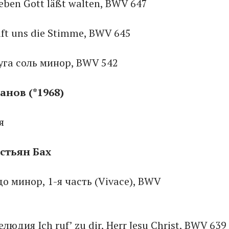
ieben Gott läßt walten, BWV 647
uft uns die Stimme, BWV 645
уга соль минор, BWV 542
анов (*1968)
я
бастьян Бах
о минор, 1-я часть (Vivace), BWV
26
юдия Ich ruf’ zu dir, Herr Jesu Christ, BWV 639