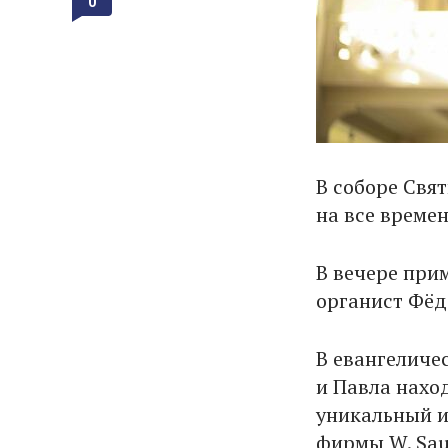
0
В соборе Свят
на все времен
В вечере при
органист Фёд
В евангеличе
и Павла нахо
уникальный и
фирмы W. Sau