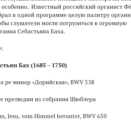
т особенно. Известный российский органист Ф
брал в одной программе целую палитру орган
обы слушатели могли погрузиться в огромную
ганна Себастьяна Баха.
:
тьян Бах (1685 – 1750)
 фуга ре минор «Дорийская», BWV 5
ые прелюдии из собрания Шюблера
, Jesu, vom Himmel herunter, BWV 650