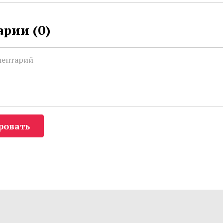
рии (
0
)
ровать