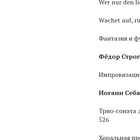
Wer nur den l
Wachet auf, r
Фантазия и ф
Фёдор Строг
Импровизаци
Иоганн Се
Трио-соната д
5
Хоральная прел