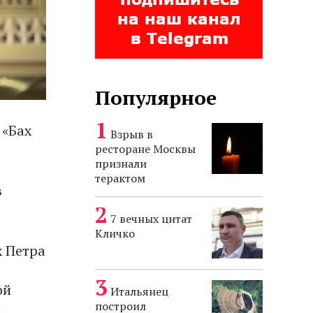
Популярное
 «Бах
Взрыв в
ресторане Москвы
признали
терактом
в
7 вечных цитат
Кличко
х Петра
ой
Итальянец
построил
м