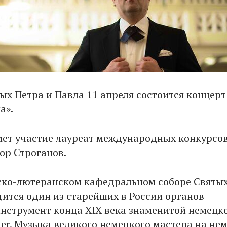
ых Петра и Павла 11 апреля состоится концерт
а».
мет участие лауреат международных конкурсо
ор Строганов.
ско-лютеранском кафедральном соборе Святы
дится один из старейших в России органов –
нструмент конца XIX века знаменитой немецк
er. Музыка великого немецкого мастера на не