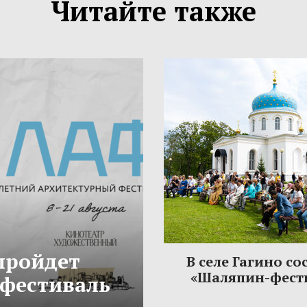
Читайте также
 пройдет
В селе Гагино со
«Шаляпин-фест
фестиваль