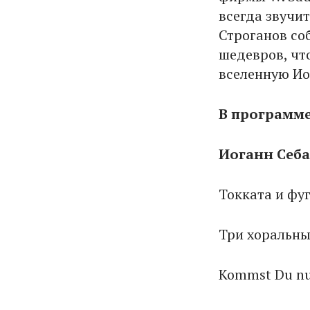
всегда звучи
Строганов со
шедевров, чт
вселенную Ио
В программе
Иоганн Себас
Токката и
Три хоральн
Kommst Du nun