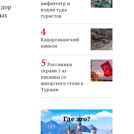
амфитеатр и
ёдор
водил туда
ных
туристов
Кадаргаванский
каньон
Россиянки
украли 5 кг
пахлавы со
шведского стола в
38
Турции
Где это?