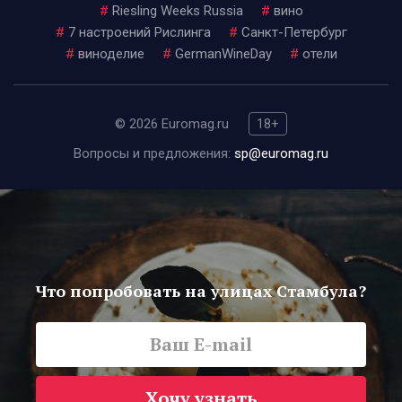
#
Riesling Weeks Russia
#
вино
#
7 настроений Рислинга
#
Санкт-Петербург
#
виноделие
#
GermanWineDay
#
отели
© 2026 Euromag.ru
18+
Вопросы и предложения:
sp@euromag.ru
Что попробовать на улицах Стамбула?
Хочу узнать