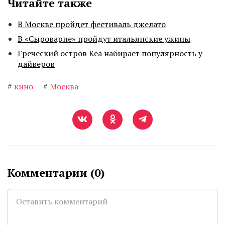
Читайте также
В Москве пройдет фестиваль джелато
В «Сыроварне» пройдут итальянские ужины
Греческий остров Кеа набирает популярность у
дайверов
#
кино
#
Москва
Комментарии (
0
)