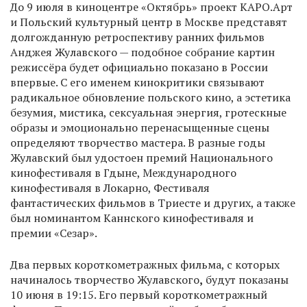
До 9 июля в киноцентре «Октябрь» проект КАРО.Арт
и Польский культурный центр в Москве представят
долгожданную ретроспективу ранних фильмов
Анджея Жулавского — подобное собрание картин
режиссёра будет официально показано в России
впервые. С его именем кинокритики связывают
радикальное обновление польского кино, а эстетика
безумия, мистика, сексуальная энергия, гротескные
образы и эмоционально перенасыщенные сцены
определяют творчество мастера. В разные годы
Жулавский был удостоен премий Национального
кинофестиваля в Гдыне, Международного
кинофестиваля в Локарно, Фестиваля
фантастических фильмов в Триесте и других, а также
был номинантом Каннского кинофестиваля и
премии «Сезар».
Два первых короткометражных фильма, с которых
начиналось творчество Жулавского
,
будут показаны
10 июня в 19:15. Его первый короткометражный