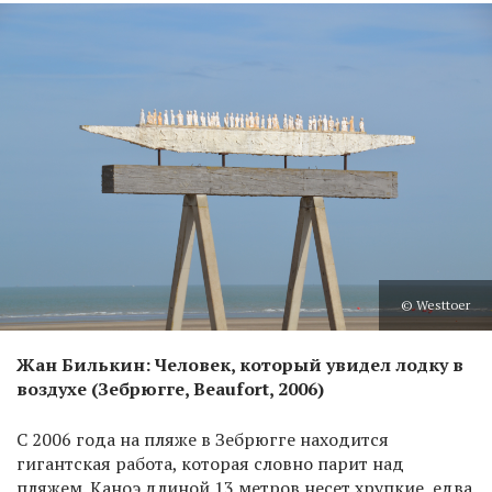
© Westtoer
Жан Билькин: Человек, который увидел лодку в
воздухе (Зебрюгге, Beaufort, 2006)
С 2006 года на пляже в Зебрюгге находится
гигантская работа, которая словно парит над
пляжем. Каноэ длиной 13 метров несет хрупкие, едва