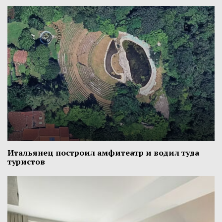
Итальянец построил амфитеатр и водил туда
туристов