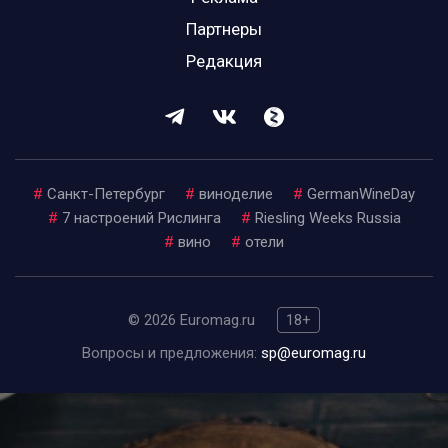
Партнеры
Редакция
#
Санкт-Петербург
#
виноделие
#
GermanWineDay
#
7 настроений Рислинга
#
Riesling Weeks Russia
#
вино
#
отели
© 2026 Euromag.ru
18+
Вопросы и предложения:
sp@euromag.ru