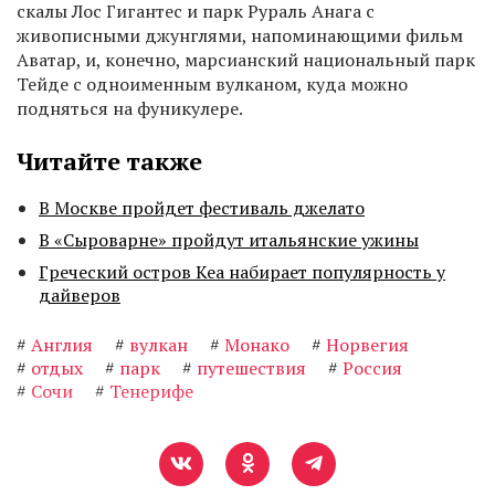
скалы Лос Гигантес и парк Рураль Анага с
живописными джунглями, напоминающими фильм
Аватар, и, конечно, марсианский национальный парк
Тейде с одноименным вулканом, куда можно
подняться на фуникулере.
Читайте также
В Москве пройдет фестиваль джелато
В «Сыроварне» пройдут итальянские ужины
Греческий остров Кеа набирает популярность у
дайверов
#
Англия
#
вулкан
#
Монако
#
Норвегия
#
отдых
#
парк
#
путешествия
#
Россия
#
Сочи
#
Тенерифе