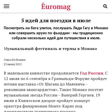
5 идей для поездки в июле
Посмотреть на бега улиток, послушать Леди Гагу в Монако
или совершить круиз по фьордам - мы традиционно
собрали несколько идей для путешествия в июле.
М
узыкальный фестиваль и термы в Монако
Ольга Бебекина
25 июня 2015
В маленьком княжестве продолжается
Год России
. С
12 июля по 6 сентября в Гримальди Форуме пройдет
летняя выставка «От Шагала до Малевича –
революция авангардистов». Также Монако посетит
музыкальная звезда России – Валерий Гергиев. 19
июля в Княжеском дворце пройдет концерт
оркестра филармонии Монте-Карло под
дирижерством знаменитого маэстро.