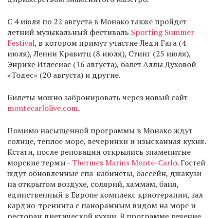
С 4 июля по 22 августа в Монако также пройдет
летний музыкальный фестиваль
Sporting Summer
Festival
, в котором примут участие Леди Гага (4
июля), Ленни Кравитц (8 июля), Стинг (25 июля),
Энрике Иглесиас (16 августа), балет Аллы Духовой
«Тодес» (20 августа) и другие.
Билеты можно забронировать через новый сайт
montecarlolive.com
.
Помимо насыщенной программы в Монако ждут
солнце, теплое море, вечеринки и изысканная кухня.
Кстати, после реновации открылись знаменитые
морские термы -
Thermes Marins Monte-Carlo
. Гостей
ждут обновленные спа-кабинеты, бассейн, джакузи
на открытом воздухе, солярий, хаммам, баня,
единственный в Европе комплекс криотерапии, зал
кардио-тренинга с панорамным видом на море и
ресторан диетической кухни. В программе лечение