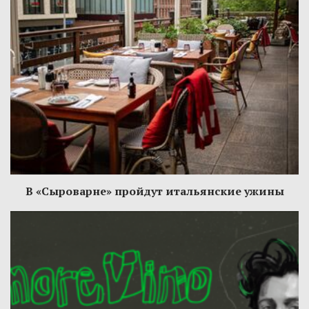
В «Сыроварне» пройдут итальянские ужины