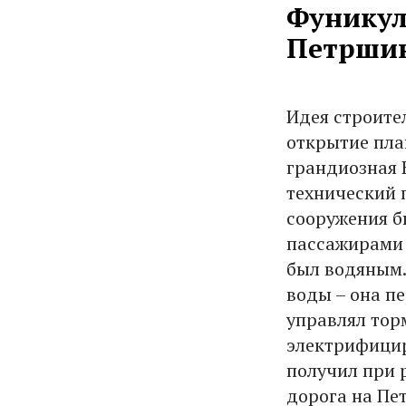
Фуникул
Петршин
Идея строите
открытие пла
грандиозная 
технический п
сооружения б
пассажирами 
был водяным.
воды – она п
управлял тор
электрифицир
получил при 
дорога на Пе