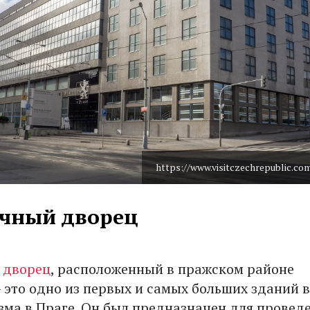
https://www.visitczechrepublic.co
чный дворец
 дворец
, расположенный в пражском районе
 это одно из первых и самых больших зданий в
ма в Праге. Он был предназначен для провед