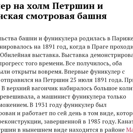
ер на холм Петршин и
ская смотровая башня
льства башни и фуникулера родилась в Париже,
нировалось на 1891 год, когда в Праге проход
Юбилейная выставка. Выставка демонстриров
рогресс того времени. Все получилось, оба
ыли открыты вовремя. Впервые фуникулер с
отправился на Петршин 25 июля 1891 года. П
 В верхний вагончик набиралось большое коли
еревешивала, а машинист фуникулера только
можением. В 1931 году фуникулер был
ован и работает по сей день в том виде, кото
реконструкции, завершенной в 1985 году. Кана
тршин в нынешнем виде находится в районе
М