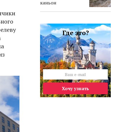
каньон
ончики
ьного
елеву
Где это?
а
ла
из
Хочу узнать