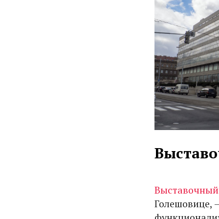
Выставо
Выставочный
Голешовице, –
функционализ