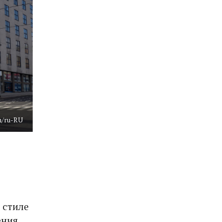
m/ru-RU
 стиле
ения