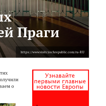
ых
ей Праги
https://www.visitczechrepublic.com/ru-RU
тих
получили
ваем о