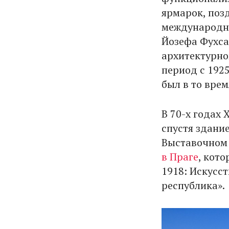
ярмарок, поз
международно
Йозефа Фухса
архитектурном
период с 192
был в то вре
В 70-х годах 
спустя здани
Выставочном 
в Праге
, кот
1918: Искусст
республика».