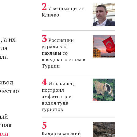
7 вечных цитат
Кличко
 а их
Россиянки
украли 5 кг
ила
пахлавы со
ала
шведского стола в
Турции
ривод
Итальянец
чество
построил
амфитеатр и
водил туда
туристов
рый
тная
ала
Кадаргаванский