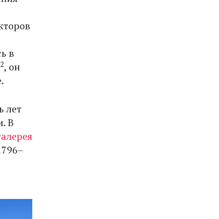
кторов
ь в
2
, он
.
ь лет
. В
галерея
1796–