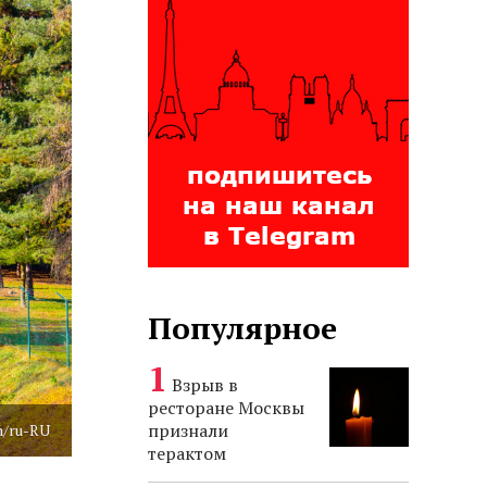
Популярное
Взрыв в
ресторане Москвы
признали
m/ru-RU
терактом