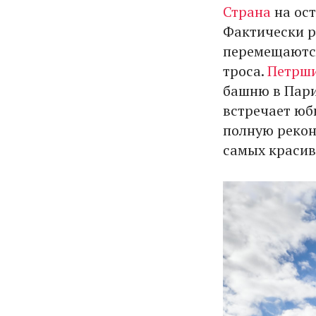
Страна
на ост
Фактически р
перемещаются
троса.
Петрши
башню в Пари
встречает юб
полную рекон
самых красив