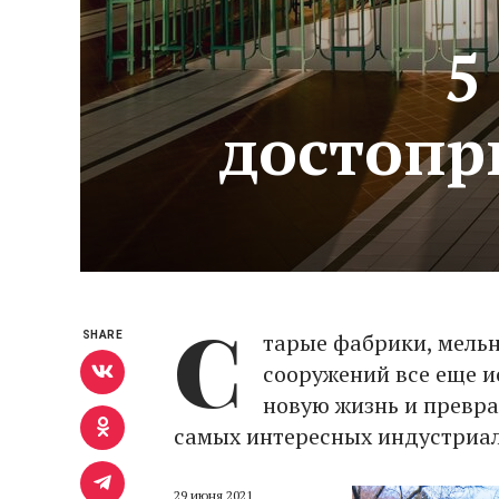
5
достопр
С
тарые фабрики, мель
SHARE
сооружений все еще и
новую жизнь и превра
самых интересных индустриал
29 июня 2021