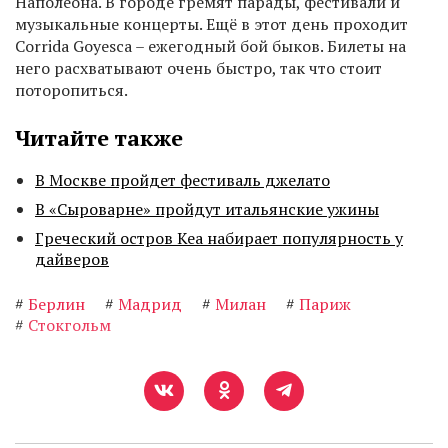
Наполеона. В городе гремят парады, фестивали и
музыкальные концерты. Ещё в этот день проходит
Corrida Goyesca – ежегодный бой быков. Билеты на
него расхватывают очень быстро, так что стоит
поторопиться.
Читайте также
В Москве пройдет фестиваль джелато
В «Сыроварне» пройдут итальянские ужины
Греческий остров Кеа набирает популярность у
дайверов
#
Берлин
#
Мадрид
#
Милан
#
Париж
#
Стокгольм