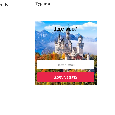
Турции
т. В
Где это?
Хочу узнать