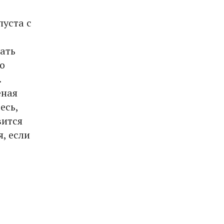
пуста с
ать
то
.
еная
есь,
вится
я, если