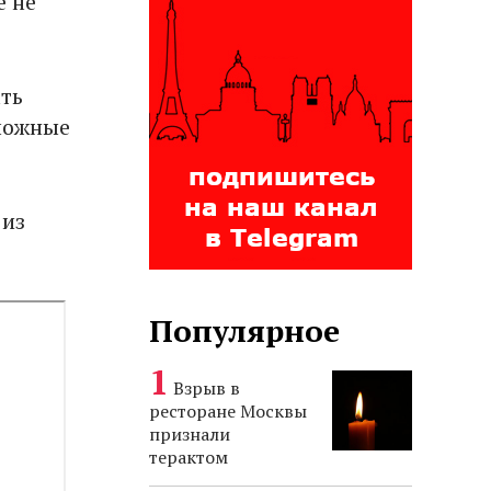
е не
ть
сложные
 из
Популярное
Взрыв в
ресторане Москвы
признали
терактом