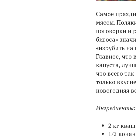
Самое праздн
мясом. Поляк
поговорки и 
бигоса» значи
«изрубить на 
Главное, что
капуста, лучш
что всего так
только вкусне
новогодняя в
Ингредиенты:
2 кг ква
1/2 коча