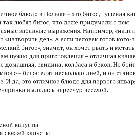
ичное блюдо в Польше – это бигос, тушеная ка
и так любят бигос, что даже придумали о нем
разные забавные выражения. Например, «надел
т «натворить дел». А если человек готов кого-
мелкий бигос», значит, он хочет рвать и метать
 вам нужно для приготовления – отличная кваш
е домашняя, свинина, колбаса и бекон. Не бойт
 много – бигос едят несколько дней, и он стано
е. И да, это отличное блюдо для первого январ
ечеринка выдалась чересчур веселой.
шеной капусты
на свежей капусты