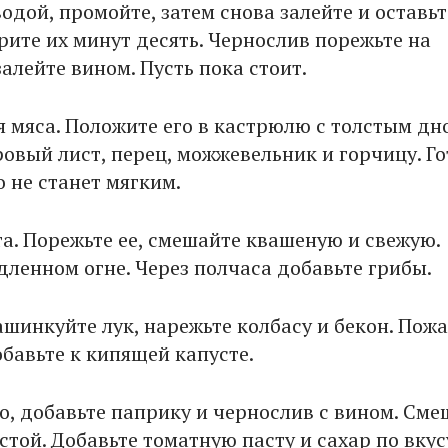
одой, промойте, затем снова залейте и оставьт
рите их минут десять. Чернослив порежьте на
алейте вином. Пусть пока стоит.
 мяса. Положите его в кастрюлю с толстым дн
овый лист, перец, можжевельник и горчицу. Го
о не станет мягким.
та. Порежьте ее, смешайте квашеную и свежую.
дленном огне. Через полчаса добавьте грибы.
ашинкуйте лук, нарежьте колбасу и бекон. Пож
обавьте к кипящей капусте.
о, добавьте паприку и чернослив с вином. Сме
устой. Добавьте томатную пасту и сахар по вкус