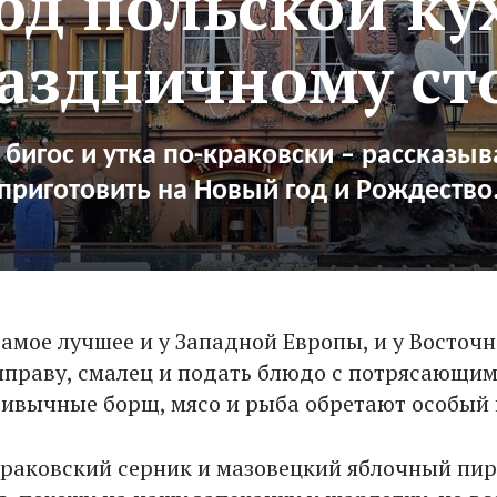
юд польской ку
аздничному ст
 бигос и утка по-краковски – рассказыв
приготовить на Новый год и Рождество
самое лучшее и у Западной Европы, и у Восточн
праву, смалец и подать блюдо с потрясающи
привычные борщ, мясо и рыба обретают особый
 Краковский серник и мазовецкий яблочный пир