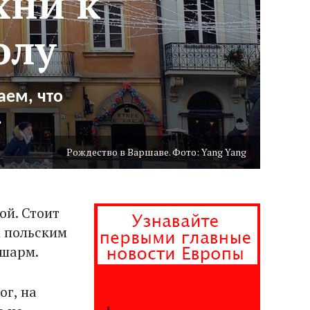
хни к
олу
аем, что
.
Рождество в Варшаве. Фото: Yang Yang
ой. Стоит
м польским
 шарм.
ог, на