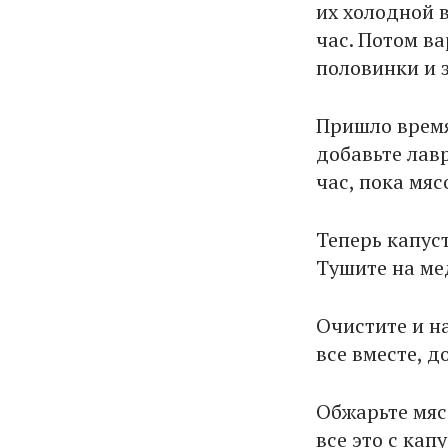
их холодной в
час. Потом ва
половинки и з
Пришло время
добавьте лавр
час, пока мяс
Теперь капус
Тушите на ме
Очистите и н
все вместе, д
Обжарьте мяс
все это с кап