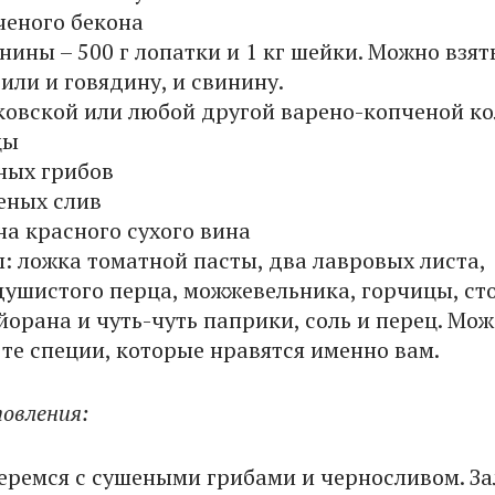
ченого бекона
инины – 500 г лопатки и 1 кг шейки. Можно взят
или и говядину, и свинину.
аковской или любой другой варено-копченой к
цы
еных грибов
еных слив
на красного сухого вина
: ложка томатной пасты, два лавровых листа,
душистого перца, можжевельника, горчицы, ст
орана и чуть-чуть паприки, соль и перец. Мож
те специи, которые нравятся именно вам.
овления:
еремся с сушеными грибами и черносливом. За