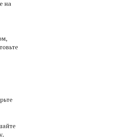
е на
ом,
товьте
арьте
шайте
у.