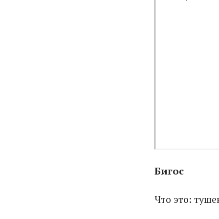
Бигос
Что это: туше