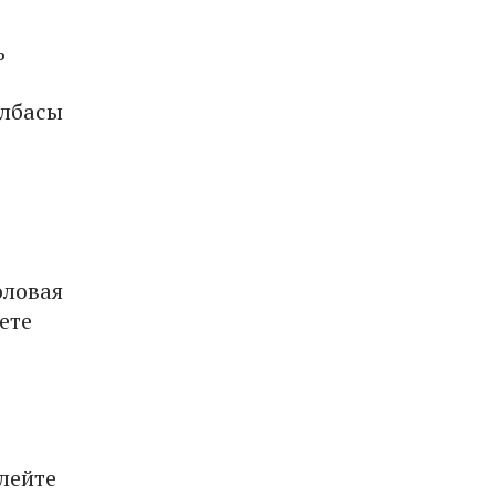
ь
олбасы
оловая
ете
лейте