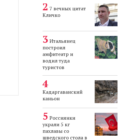
7 вечных цитат
Кличко
Итальянец
построил
амфитеатр и
водил туда
туристов
Кадаргаванский
каньон
Россиянки
украли 5 кг
пахлавы со
шведского стола в