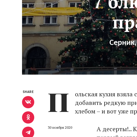
7 бл
пр
Серник,
П
ольская кухня взяла 
SHARE
добавить редкую при
хлебом – и вот уже 
А десерты!..
30 ноября 2020