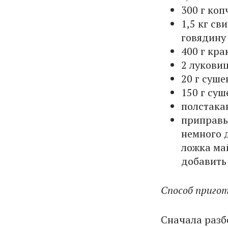
300 г коп
1,5 кг св
говядину 
400 г кр
2 лукови
20 г суш
150 г суш
полстака
приправы
немного 
ложка май
добавить 
Способ пригот
Сначала разб