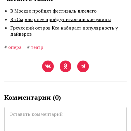
В Москве пройдет фестиваль джелато
В «Сыроварне» пройдут итальянские ужины
Греческий остров Кеа набирает популярность у
дайверов
#
опера
#
театр
Комментарии (
0
)