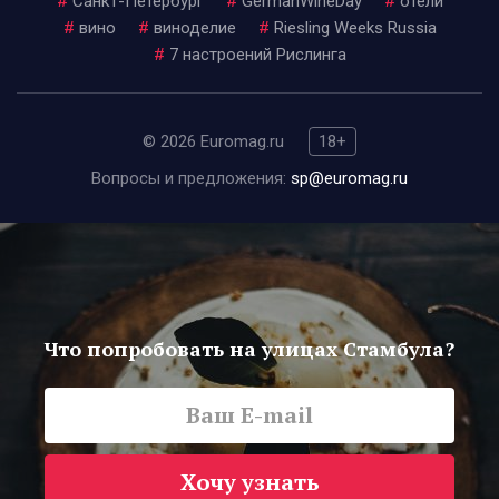
#
Санкт-Петербург
#
GermanWineDay
#
отели
#
вино
#
виноделие
#
Riesling Weeks Russia
#
7 настроений Рислинга
© 2026 Euromag.ru
18+
Вопросы и предложения:
sp@euromag.ru
Что попробовать на улицах Стамбула?
Хочу узнать