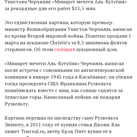
Уинстона Черчилля «Минарет мечети Аль-Кутубия»
за рекордные для его работ $11,5 млн.
Это единственная картина, которую премьер-
министр Великобритании Уинстон Черчилль написал
во время Второй мировой войны. Полотно продали 1
марта на аукционе Christie's за 8,3 миллиона фунтов
стерлингов. Об этом
сообщил
аукционный дом.
«Минарет мечети Аль-Кутубия» Черчилль написал
после встречи с союзниками по антигитлеровской
коалиции в январе 1943 года в Касабланке: он убедил
тогда президента США Франклина Рузвельта
понаблюдать вместе с ним, как солнце садится за
Атласские горы. Написанный пейзаж он подарил
Рузвельту.
Картина перешла по наследству сыну Рузвельта
Эллиоту, в 2011 году её купила семья Джоли. Как
пишет Tournal.ru, актёр Брэд Питт купил её в