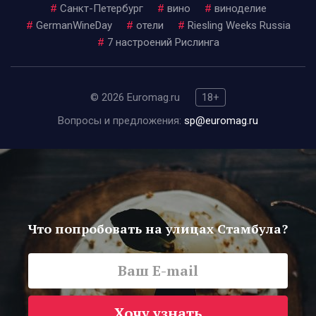
#
Санкт-Петербург
#
вино
#
виноделие
#
GermanWineDay
#
отели
#
Riesling Weeks Russia
#
7 настроений Рислинга
© 2026 Euromag.ru
18+
Вопросы и предложения:
sp@euromag.ru
Что попробовать на улицах Стамбула?
Хочу узнать