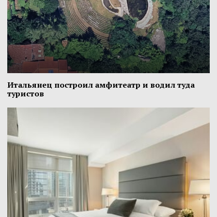
Итальянец построил амфитеатр и водил туда
туристов