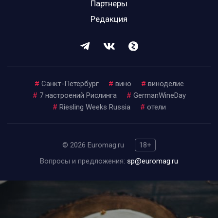
Партнеры
Редакция
#
Санкт-Петербург
#
вино
#
виноделие
#
7 настроений Рислинга
#
GermanWineDay
#
Riesling Weeks Russia
#
отели
© 2026 Euromag.ru
18+
Вопросы и предложения:
sp@euromag.ru