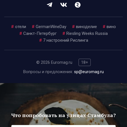
#
отели
#
GermanWineDay
#
виноделие
#
вино
#
Санкт-Петербург
#
Riesling Weeks Russia
#
7 настроений Рислинга
© 2026 Euromag.ru
18+
Вопросы и предложения:
sp@euromag.ru
Что попробовать на улицах Стамбула?