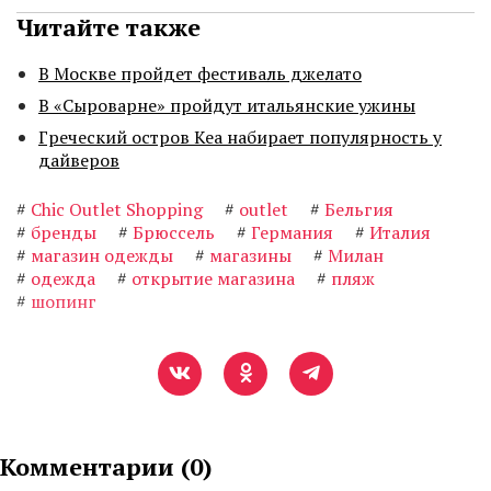
Читайте также
В Москве пройдет фестиваль джелато
В «Сыроварне» пройдут итальянские ужины
Греческий остров Кеа набирает популярность у
дайверов
#
Chic Outlet Shopping
#
outlet
#
Бельгия
#
бренды
#
Брюссель
#
Германия
#
Италия
#
магазин одежды
#
магазины
#
Милан
#
одежда
#
открытие магазина
#
пляж
#
шопинг
Комментарии (
0
)