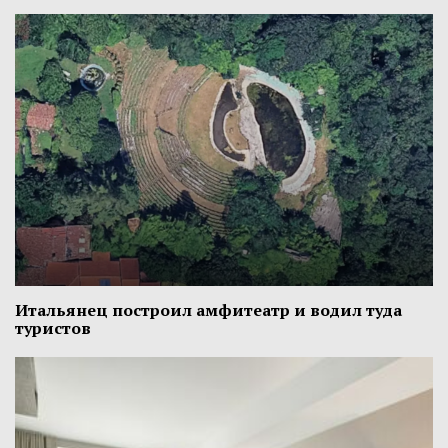
Итальянец построил амфитеатр и водил туда
туристов