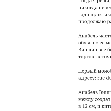
Тогда я реши
никогда не им
года практики
продолжаю ра
Анабель часто
обувь по ее м
Виншип все бо
торговых точ
Первый моноб
адресу: rue du
Анабель Винш
между создат
в 12 см, и к