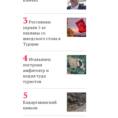
Кличко
Россиянки
украли 5 кг
пахлавы со
шведского стола в
Турции
Итальянец
построил
амфитеатр и
водил туда
туристов
Кадаргаванский
каньон