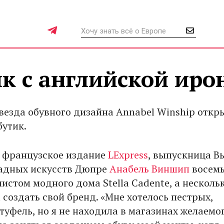
к с английской иро
везда обувного дизайна Annabel Winship откр
бутик.
 французское издание
LExpress
, выпускница В
адных искусств Дюпре
Анабель Виншип
восемь
истом модного дома Stella Cadente, а нескольк
создать свой бренд. «Мне хотелось пестрых,
уфель, но я не находила в магазинах желаемог