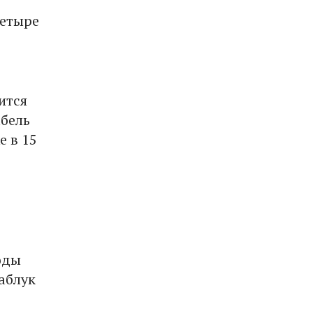
четыре
ится
абель
е в 15
оды
аблук