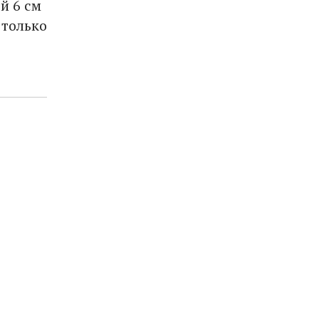
й 6 см
 только