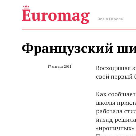
Всё о Европе
Французский ши
Восходящая з
17 января 2011
свой первый 
Как сообщает
школы прикл
работала стил
назад решила 
«ироничных» т