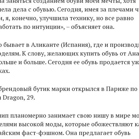
ла заняться созданием обуви моей мечты, хотя
ела дела с обувью. Сегодня, имея за плечами 
, я, конечно, улучшила технику, но все равно
ботать по интуиции», – объясняет она.
 бывает в Аликанте (Испания), где и производ
оделям. К слову, желающих купить обувь от Ан
льше и больше. Сегодня ее обувь продается уж
ках.
рендовый бутик марки открылся в Париже по
 Dragon, 29.
ип планомерно занимает свою нишу в мире м
елями высокой моды, которые обожествляют к
итайским фаст-фэшном. Она предлагает обувь