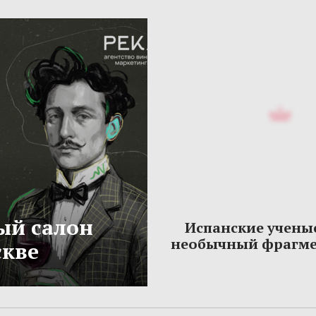
ый салон
Испанские учены
необычный фрагме
скве