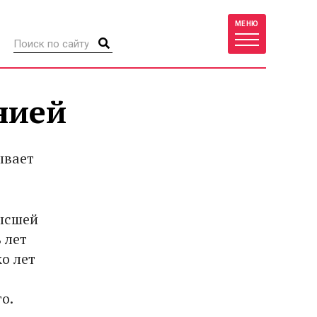
МЕНЮ
нией
ывает
ысшей
 лет
о лет
о.