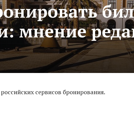
ронировать би
и: мнение ред
 российских сервисов бронирования.