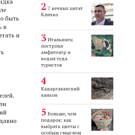
кидка
7 вечных цитат
еле
Кличко
но быть
ь в
егать и
Итальянец
построил
ть
амфитеатр и
водил туда
туристов
Кадаргаванский
елей.
каньон
или
щий
Больше, чем
 давно
подарок: как
выбрать цветы с
особым смыслом