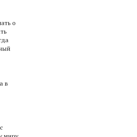
нать о
ать
гда
сный
а в
с
у миру