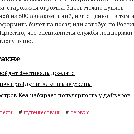
иса-старожилы огромна. Здесь можно купить
ой из 800 авиакомпаний, и что ценно – в том 
оформить билет на поезд или автобус по Росси
 Приятно, что специалисты службы поддержки
глосуточно.
также
ройдет фестиваль джелато
не» пройдут итальянские ужины
остров Кеа набирает популярность у дайверов
тели
#
путешествия
#
сервис