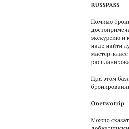
RUSSPASS
Помимо брони
достопримеча
экскурсию и к
надо найти л
мастер-класс
распланирова
При этом база
бронировании
Onetwotrip
Можно сказать
добавочными 