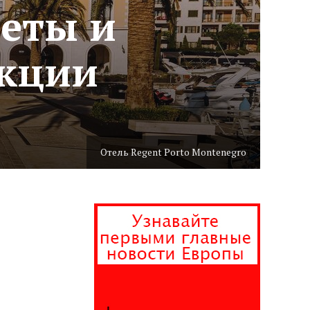
леты и
акции
Отель Regent Porto Montenegro