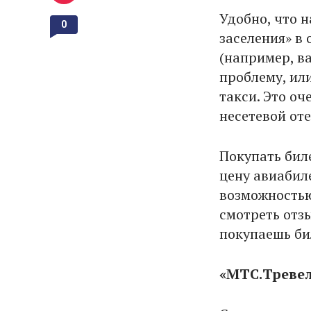
Удобно, что н
0
заселения» в 
(например, в
проблему, ил
такси. Это оч
несетевой оте
Покупать бил
цену авиабиле
возможностью
смотреть отз
покупаешь би
«МТС.Треве