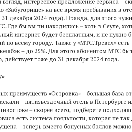
ш взгляд, интересное предложение сервиса – с
ю «Забугорище» на все время пребывания в от
 31 декабря 2024 года). Правда, для этого нуж
. Где бы вы ни находились – хоть в Сеуле, хот
ьный интернет будет бесплатным, и не нужно б
й по всему городу. Также у «МТС.Тревел» есть
ешбэк – до 25%. Для этого абонентом МТС бы
, действует тоже до 31 декабря 2024 года.
у
»
ных преимуществ «Островка» – большая база от
 искали – пятизвездочный отель в Петербурге 
адивостоке – скорее всего, подберете подходя
рвиса есть система лояльности, которая не так
ущена – теперь вместо бонусных баллов можно