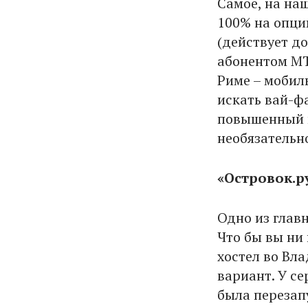
Самое, на на
100% на опци
(действует до
абонентом МТС
Риме – мобил
искать вай-фа
повышенный к
необязательно
«
Островок.р
Одно из глав
Что бы вы ни
хостел во Вл
вариант. У се
была перезап