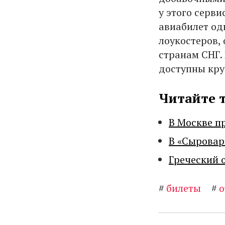
у этого серв
авиабилет одн
лоукостеров, 
странам СНГ.
доступны кру
Читайте 
В Москве п
В «Сыровар
Греческий 
#
билеты
#
о