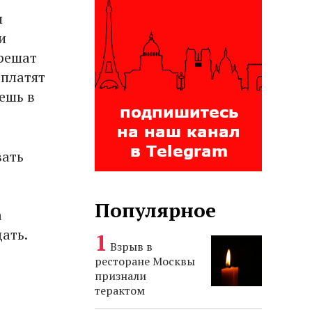
я
и
 решат
оплатят
ешь в
вать
Популярное
а
ать.
Взрыв в
ресторане Москвы
признали
терактом