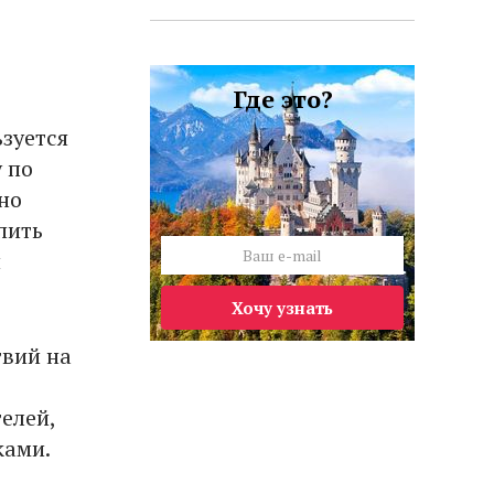
Где это?
ьзуется
 по
но
пить
и
Хочу узнать
твий на
елей,
ками.