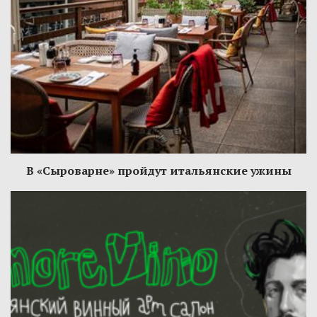
В «Сыроварне» пройдут итальянские ужины