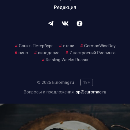
Редакция
#
Санкт-Петербург
#
отели
#
GermanWineDay
#
вино
#
виноделие
#
7 настроений Рислинга
#
Riesling Weeks Russia
© 2026 Euromag.ru
18+
Вопросы и предложения:
sp@euromag.ru