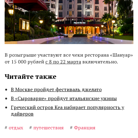
В розыгрыше участвуют все чеки ресторана «Шануар»
от 15 000 рублей
с 8 по 22 марта
включительно.
Читайте также
В Москве пройдет фестиваль джелато
В «Сыроварне» пройдут итальянские ужины
Греческий остров Кеа набирает популярность у
дайверов
#
отдых
#
путешествия
#
Франция