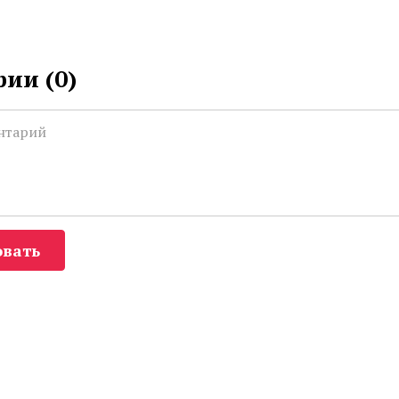
ии (
0
)
вать