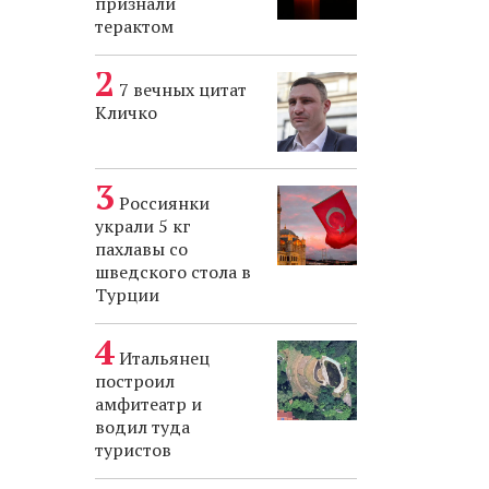
признали
терактом
7 вечных цитат
Кличко
Россиянки
украли 5 кг
пахлавы со
шведского стола в
Турции
Итальянец
построил
амфитеатр и
водил туда
туристов