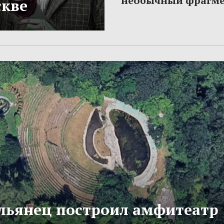
необычный фрагме
скве
льянец построил амфитеатр