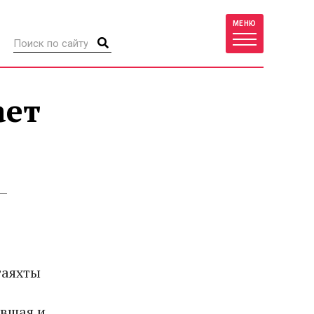
МЕНЮ
ает
–
гаяхты
евшая и