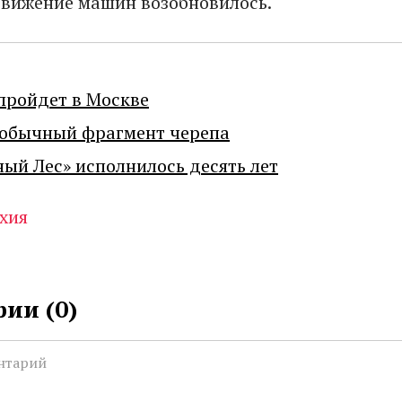
движение машин возобновилось.
пройдет в Москве
еобычный фрагмент черепа
ный Лес» исполнилось десять лет
хия
ии (
0
)