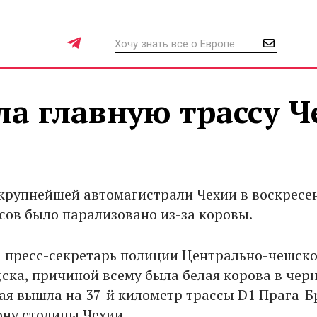
а главную трассу Ч
крупнейшей автомагистрали Чехии в воскресе
асов было парализовано из-за коровы.
 пресс-секретарь полиции Центрально-чешско
дска, причиной всему была белая корова в чер
рая вышла на 37-й километр трассы D1 Прага-Б
ону столицы Чехии.