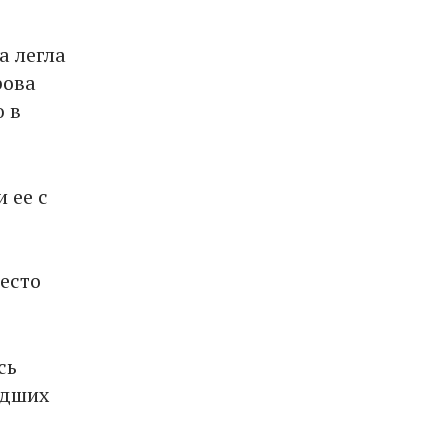
а легла
рова
 в
 ее с
есто
сь
едших