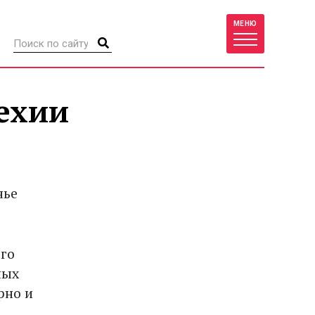
МЕНЮ
ехии
нье
го
ных
рно и