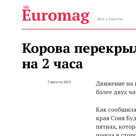
Всё о Европе
Корова перекрыл
на 2 часа
Движение на 
5 августа 2013
более двух ч
Как сообщила
края Соня Бу
пятнах, кото
пошла в стор