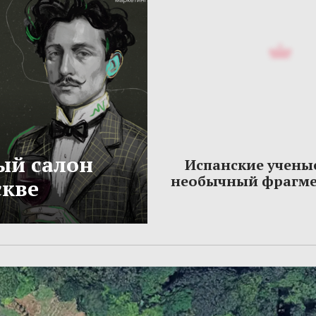
ый салон
Испанские учены
необычный фрагме
скве