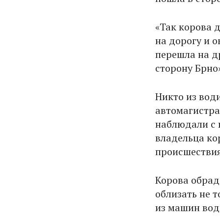
«Так корова д
на дорогу и 
перешла на д
сторону Брно
Никто из води
автомагистра
наблюдали с 
владельца ко
происшествия
Корова обрад
облизать не т
из машин вод