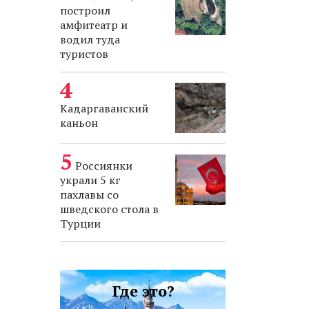
построил
амфитеатр и
водил туда
туристов
Кадаргаванский
каньон
Россиянки
украли 5 кг
пахлавы со
шведского стола в
Турции
Где это?