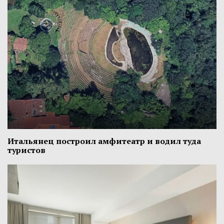
Итальянец построил амфитеатр и водил туда
туристов