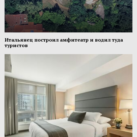
Итальянец построил амфитеатр и водил туда
туристов