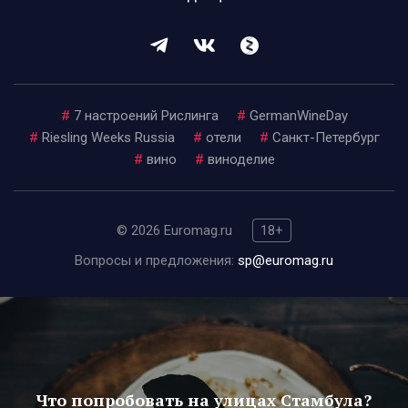
#
7 настроений Рислинга
#
GermanWineDay
#
Riesling Weeks Russia
#
отели
#
Санкт-Петербург
#
вино
#
виноделие
© 2026 Euromag.ru
18+
Вопросы и предложения:
sp@euromag.ru
Что попробовать на улицах Стамбула?